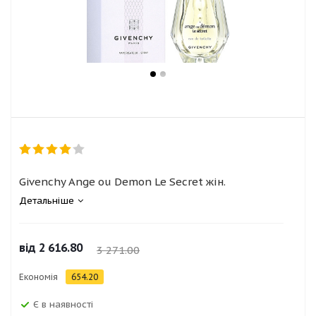
Givenchy Ange ou Demon Le Secret жін.
Детальніше
від
2 616.80
3 271.00
Економія
654.20
Є в наявності