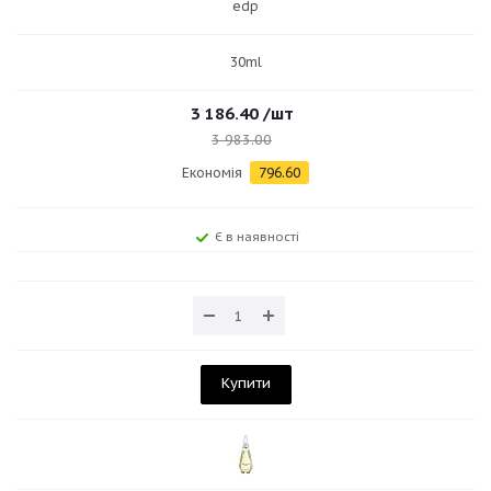
edp
30ml
3 186.40
/шт
3 983.00
Економія
796.60
Є в наявності
Купити