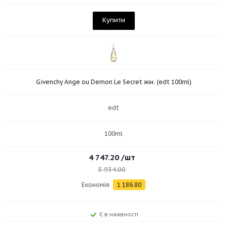
Купити
Givenchy Ange ou Demon Le Secret жін. (edt 100ml)
edt
100ml
4 747.20
/шт
5 934.00
Економія
1 186.80
Є в наявності