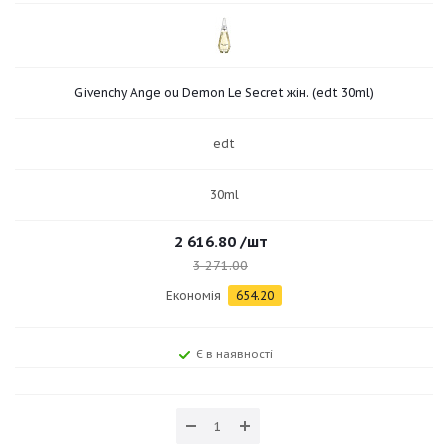
Givenchy Ange ou Demon Le Secret жін. (edt 30ml)
edt
30ml
2 616.80
/шт
3 271.00
Економія
654.20
Є в наявності