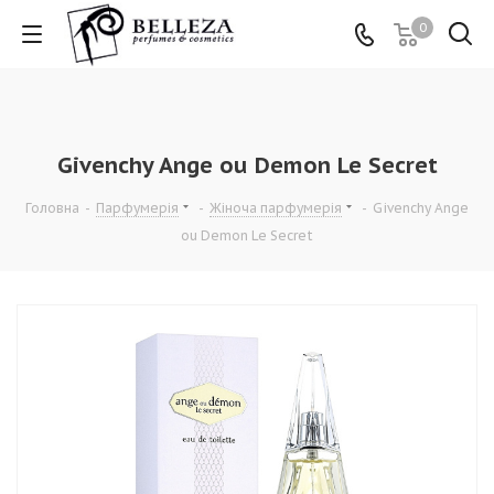
0
Givenchy Ange ou Demon Le Secret
Головна
-
Парфумерія
-
Жіноча парфумерія
-
Givenchy Ange
ou Demon Le Secret