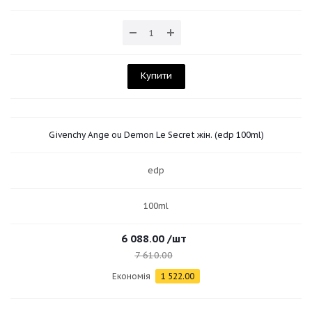
Купити
Givenchy Ange ou Demon Le Secret жін. (edp 100ml)
edp
100ml
6 088.00
/шт
7 610.00
Економія
1 522.00