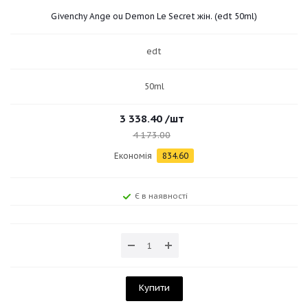
Givenchy Ange ou Demon Le Secret жін. (edt 50ml)
edt
50ml
3 338.40
/шт
4 173.00
Економія
834.60
Є в наявності
Купити