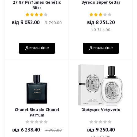
27 87 Perfumes Genetic
Byredo Super Cedar
Bliss
від
3 032.00
від
8 251.20
3 790.00
10 314.00
Детальніше
Детальніше
Chanel Bleu de Chanel
Diptyque Vetyverio
Parfum
від
6 238.40
від
9 250.40
7 798.00