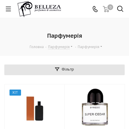
0
Парфумерія
Головна
-
Парфумерія
-
Парфумерія
Фільтр
ХІТ