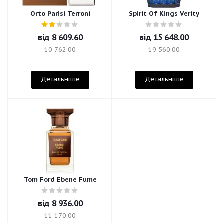
Orto Parisi Terroni
Spirit Of Kings Verity
від
8 609.60
від
15 648.00
10 762.00
19 560.00
Детальніше
Детальніше
Tom Ford Ebene Fume
від
8 936.00
11 170.00