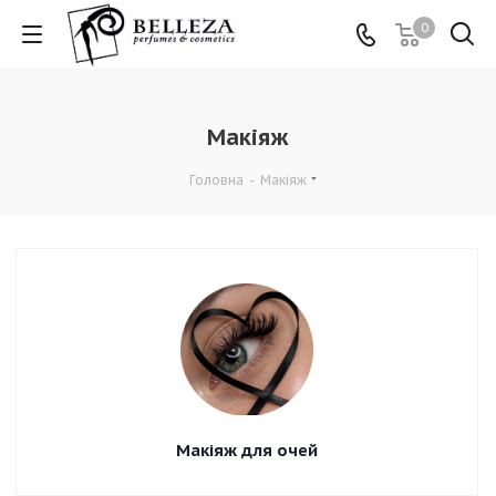
0
Макіяж
Головна
-
Макіяж
Макіяж для очей