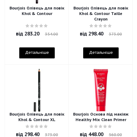
Bourjois Олівець для повік
Bourjois Олівець для повік
Khol & Contour
Khol & Contour Taille
Crayon
від
283.20
від
298.40
354.00
373.00
Детальніше
Детальніше
Bourjois Олівець для повік
Bourjois Основа під макіяж
Khol & Contour XL
Healthy Mix Clean Primer
від
298.40
від
448.00
373.00
560.00