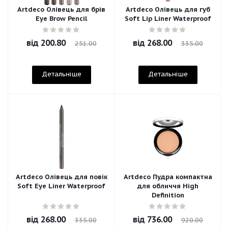
Artdeco Олівець для брів
Artdeco Олівець для губ
Eye Brow Pencil
Soft Lip Liner Waterproof
від
200.80
від
268.00
251.00
335.00
Детальніше
Детальніше
Artdeco Олівець для повік
Artdeco Пудра компактна
Soft Eye Liner Waterproof
для обличчя High
Definition
від
268.00
від
736.00
335.00
920.00