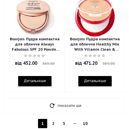
Bourjois Пудра компактна
Bourjois Пудра компактна
для обличчя Always
для обличчя Healthy Mix
Fabulous SPF 20 Powder
With Vitamin Clean &
Foundation
Vegan
від
452.00
від
471.20
565.00
589.00
Детальніше
Детальніше
показати ще
1
2
3
10