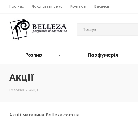
Про нас
Як купувати у нас
Контакти
Вакансії
Розпив
Парфумерія
Акції
Головна
-
Акції
Акції магазина Belleza.com.ua