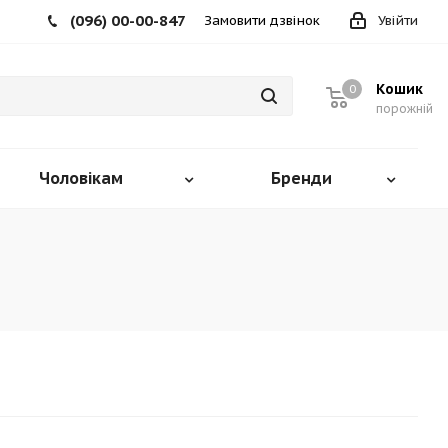
(096) 00-00-847
Замовити дзвінок
Увійти
Кошик
0
порожній
Чоловікам
Бренди