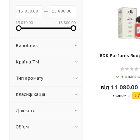
13 850.00
18 800.00
Виробник
BDK Parfums Rou
Країна ТМ
Є в наявно
Тип аромату
від
11 080.00
Класифікація
Економія
2 7
Для кого
Об`єм