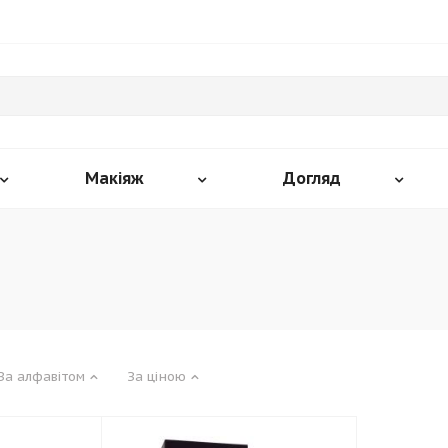
Макіяж
Догляд
За алфавітом
За ціною