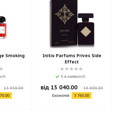
ge Smoking
Initio Parfums Prives Side
Effect
сті
Є в наявності
від
15 040.00
13 850.00
18 800.00
70.00
Економія
3 760.00