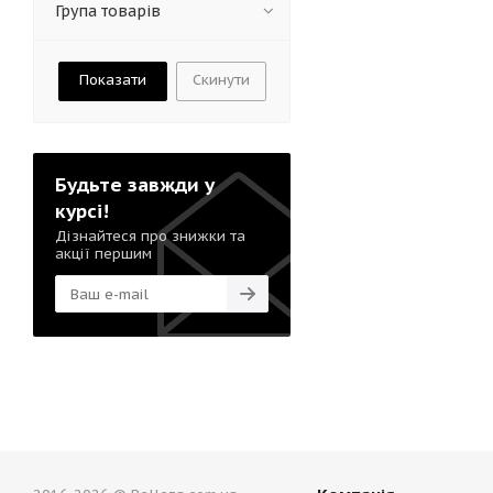
Група товарів
Скинути
Будьте завжди у
курсі!
Дізнайтеся про знижки та
акції першим