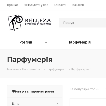
Про нас
Як купувати у нас
Контакти
Вакансії
Розпив
Парфумерія
Парфумерія
Головна
-
Парфумерія
-
Парфумерія
-
Парфумерія
За популярністю
Фільтр за параметрами
Ціна