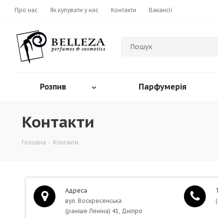
Про нас
Як купувати у нас
Контакти
Вакансії
Розпив
Парфумерія
Контакти
Головна
-
Контакти
Адреса
вул. Воскресенська
(раніше Леніна) 41, Дніпро