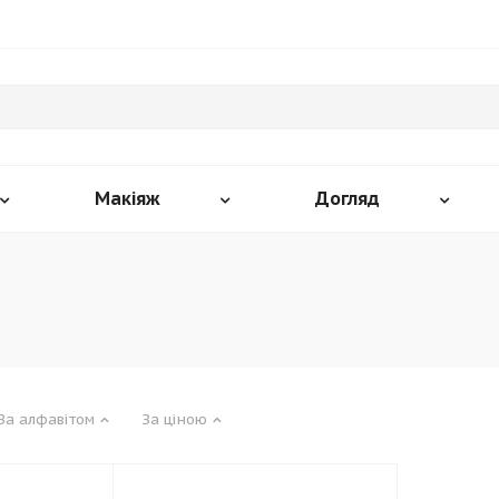
Макіяж
Догляд
За алфавітом
За ціною