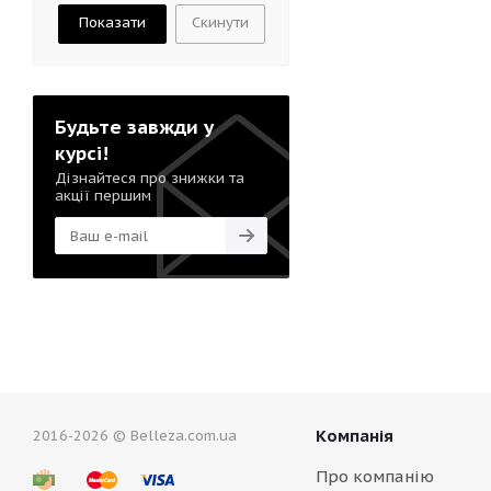
Скинути
Будьте завжди у
курсі!
Дізнайтеся про знижки та
акції першим
Компанія
2016-2026 © Belleza.com.ua
Про компанію