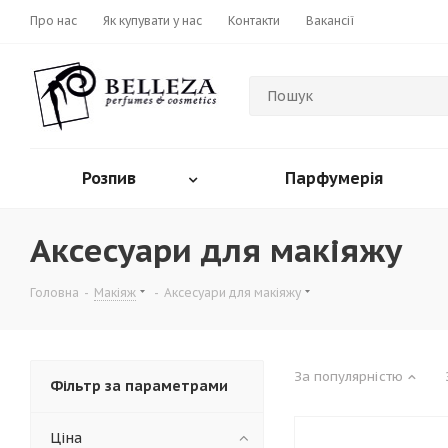
Про нас
Як купувати у нас
Контакти
Вакансії
Розпив
Парфумерія
Аксесуари для макіяжу
Головна
-
Макіяж
-
Аксесуари для макіяжу
За популярністю
Фільтр за параметрами
Ціна