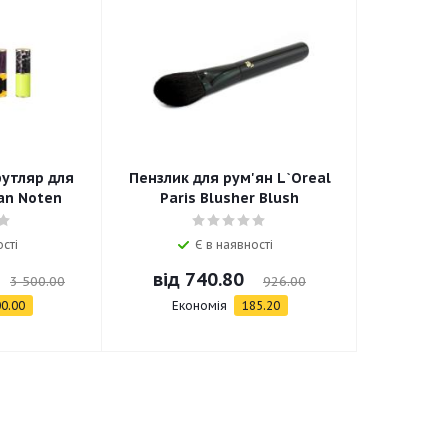
утляр для
Пензлик для рум'ян L`Oreal
an Noten
Paris Blusher Blush
сті
Є в наявності
від
740.80
3 500.00
926.00
0.00
Економія
185.20