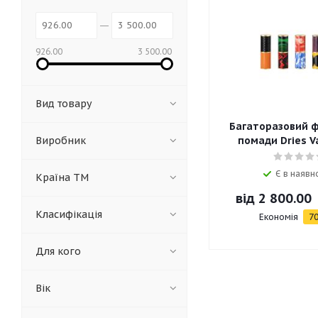
926.00
3 500.00
Вид товару
Багаторазовий ф
Виробник
помади Dries V
Є в наявно
Країна ТМ
від
2 800.00
Класифікація
Економія
70
Для кого
Вік