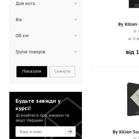
Для кого
Вік
By Kilian
Об`єм
Є в
від
1
Група товарів
Скинути
Будьте завжди у
курсі!
Дізнайтеся про знижки та
акції першим
By Kilian S