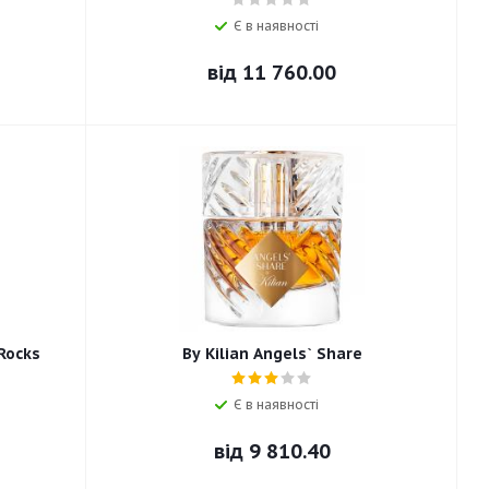
Є в наявності
від
11 760.00
 Rocks
By Kilian Angels` Share
Є в наявності
від
9 810.40