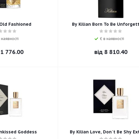
 Old Fashioned
By Kilian Born To Be Unforget
 наявності
Є в наявності
1 776.00
від
8 810.40
unkissed Goddess
By Kilian Love, Don`t Be Shy E