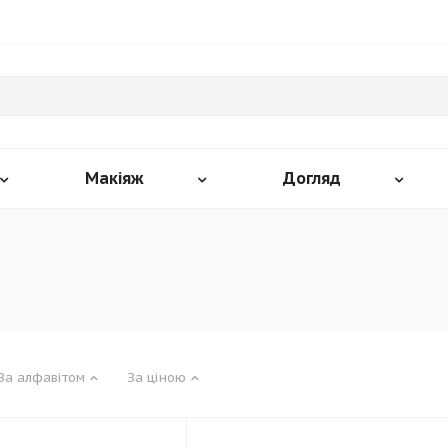
Макіяж
Догляд
За алфавітом
За ціною