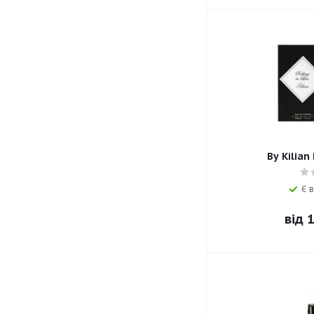
By Kilian
Є в
від
1