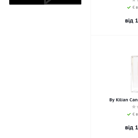
Є в
від
1
By Kilian Can
Є в
від
1