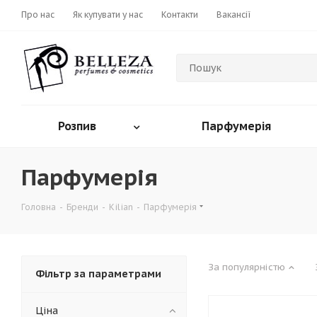
Про нас
Як купувати у нас
Контакти
Вакансії
Розпив
Парфумерія
Парфумерія
Головна
-
Бренди
-
Kilian
-
Парфумерія
За популярністю
Фільтр за параметрами
Ціна