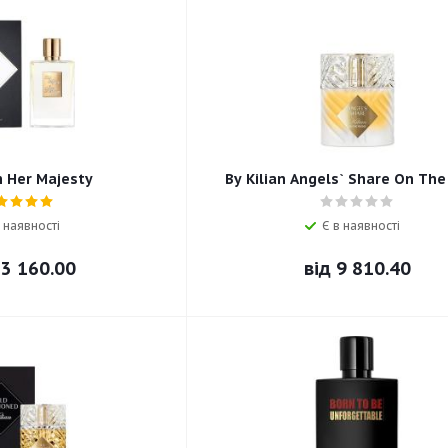
n Her Majesty
By Kilian Angels` Share On The
 наявності
Є в наявності
3 160.00
від
9 810.40