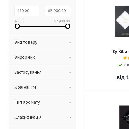
450.00
62 900.00
Вид товару
By Kilia
Виробник
Є в
Застосування
від
1
Країна ТМ
Тип аромату
Класифікація