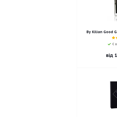
By Kilian Good 
Є в
від
1