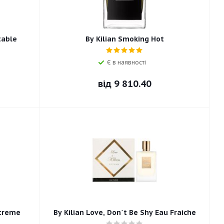
table
By Kilian Smoking Hot
Є в наявності
від
9 810.40
xtreme
By Kilian Love, Don`t Be Shy Eau Fraiche