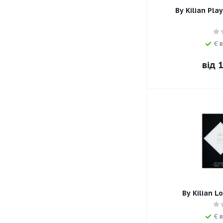
By Kilian Pla
Є в
від
1
By Kilian L
Є в