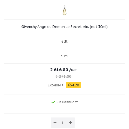
Givenchy Ange ou Demon Le Secret жін. (edt 30ml)
edt
30ml
2 616.80
/шт
3 271.00
Економія
654.20
Є в наявності