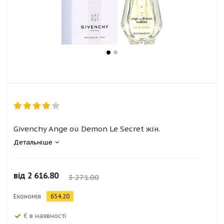
Givenchy Ange ou Demon Le Secret жін.
Детальніше
від
2 616.80
3 271.00
Економія
654.20
Є в наявності