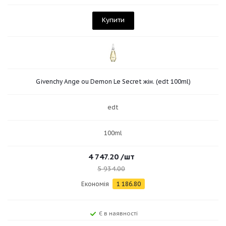
Купити
Givenchy Ange ou Demon Le Secret жін. (edt 100ml)
edt
100ml
4 747.20
/шт
5 934.00
Економія
1 186.80
Є в наявності