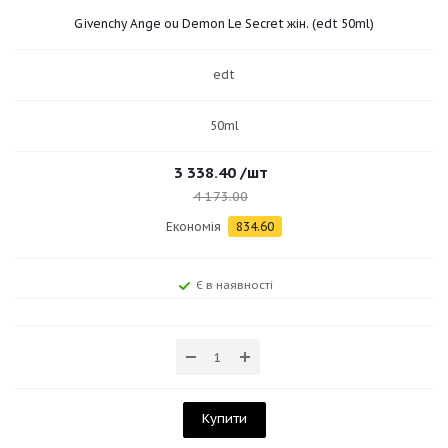
Givenchy Ange ou Demon Le Secret жін. (edt 50ml)
edt
50ml
3 338.40
/шт
4 173.00
Економія
834.60
Є в наявності
Купити