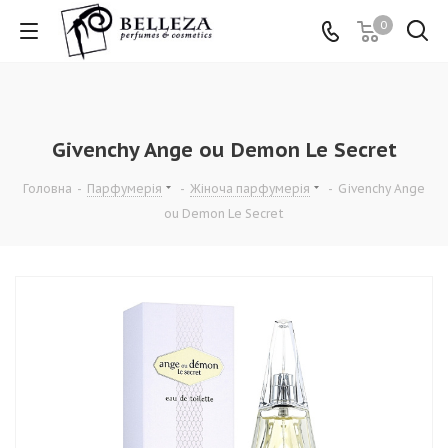
0
Givenchy Ange ou Demon Le Secret
Головна
-
Парфумерія
-
Жіноча парфумерія
-
Givenchy Ange
ou Demon Le Secret