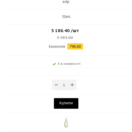
edp
30ml
3 186.40
/шт
3 983.00
Економія
796.60
Є в наявності
Купити