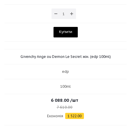
Купити
Givenchy Ange ou Demon Le Secret жін. (edp 100ml)
edp
100ml
6 088.00
/шт
7 610.00
Економія
1 522.00