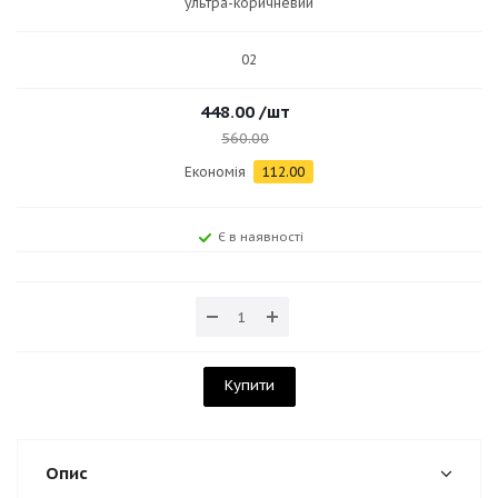
ультра-коричневий
02
448.00
/шт
560.00
Економія
112.00
Є в наявності
Купити
Опис