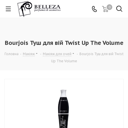
0
Bourjois Туш для вій Twist Up The Volume
Головна
-
Макіяж
-
Макіяж для очей
-
Bourjois Туш для вій Twist
Up The Volume