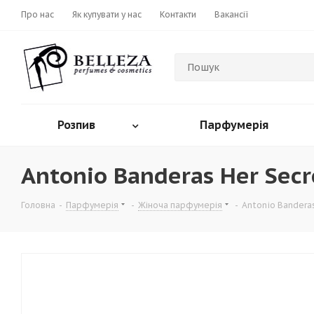
Про нас
Як купувати у нас
Контакти
Вакансії
Розпив
Парфумерія
Antonio Banderas Her Secr
Головна
-
Парфумерія
-
Жіноча парфумерія
-
Antonio Bandera