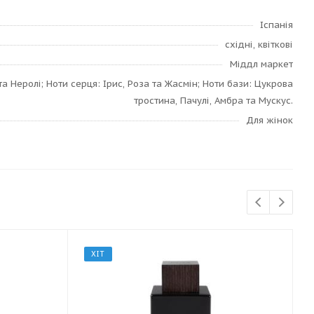
Іспанія
східні, квіткові
Міддл маркет
а Неролі; Ноти серця: Ірис, Роза та Жасмін; Ноти бази: Цукрова
тростина, Пачулі, Амбра та Мускус.
Для жінок
ХІТ