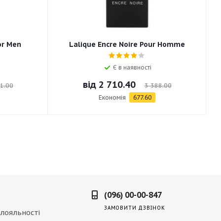
or Men
Lalique Encre Noire Pour Homme
Є в наявності
від
2 710.40
1.00
3 388.00
Економія
677.60
(096) 00-00-847
ЗАМОВИТИ ДЗВІНОК
лояльності