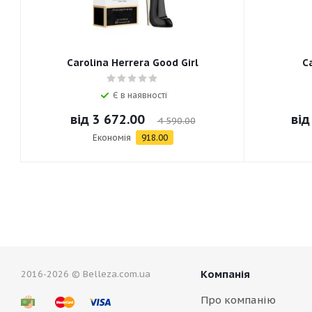
Carolina Herrera Good Girl
C
Є в наявності
від
3 672.00
ві
4 590.00
Економія
918.00
Компанія
2016-2026 © Belleza.com.ua
Про компанію