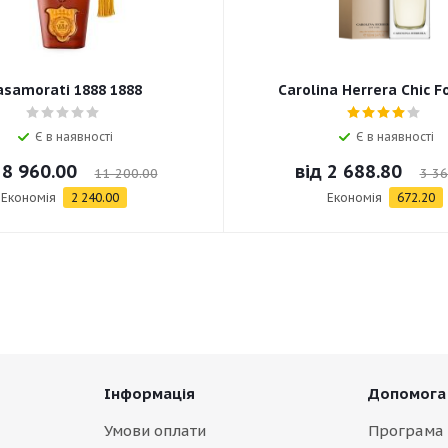
asamorati 1888 1888
Carolina Herrera Chic F
Є в наявності
Є в наявності
д
8 960.00
від
2 688.80
11 200.00
3 36
Економія
2 240.00
Економія
672.20
Інформація
Допомога
Умови оплати
Програма 