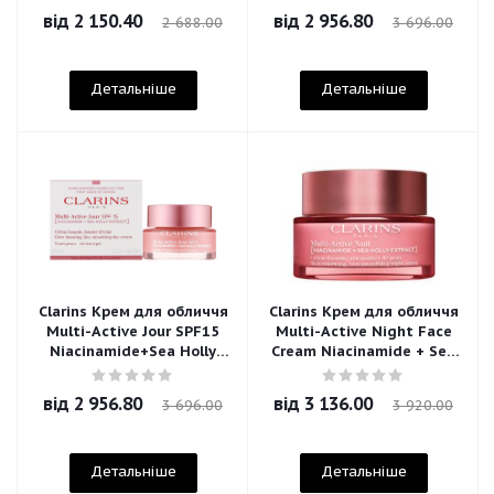
від
2 150.40
від
2 956.80
2 688.00
3 696.00
Детальніше
Детальніше
Clarins Крем для обличчя
Clarins Крем для обличчя
Multi-Active Jour SPF15
Multi-Active Night Face
Niacinamide+Sea Holly
Cream Niacinamide + Sea
Extract
Holly Extract
від
2 956.80
від
3 136.00
3 696.00
3 920.00
Детальніше
Детальніше