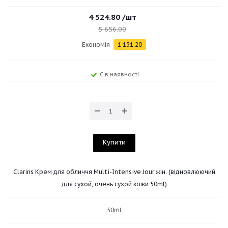
4 524.80
/шт
5 656.00
Економія
1 131.20
Є в наявності
Купити
Clarins Крем для обличчя Multi-Intensive Jour жін. (відновлюючий
для сухой, очень сухой кожи 50ml)
50ml