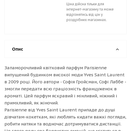
Ціна дійсна тільки для
інтернет-магазину та може
відрізнятись від цін у
роздрібних магазинах.
Опис
Запаморочливий квітковий парфум Parisienne
випущений будинком високої моди Yves Saint Laurent
в 2009 році. Його автори - Софія Гройсман, Софі Лаббе -
змогли передати всю граціозність француженок в
ароматі. Цей парфум яскравий і мінливий, ніжний і
примхливий, як жіночий.
Parisienne від Yves Saint Laurent припаде до душі
дівчатам-кокеткам, які люблять кидати важкі погляди,
робити натяки та водночас дотримуватися дистанції.
Це свого роду гра барвистих емоцій, що міститься в