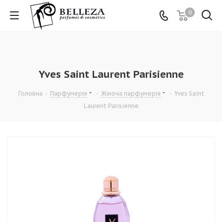
0
Yves Saint Laurent Parisienne
Головна
-
Парфумерія
-
Жіноча парфумерія
-
Yves Saint
Laurent Parisienne