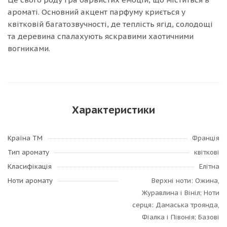
ароматі. Основний акцент парфуму криється у
квітковій багатозвучності, де теплість ягід, солодощі
та деревина спалахують яскравими хаотичними
вогниками.
Характеристики
Країна ТМ
Франція
Тип аромату
квіткові
Класифікація
Елітна
Ноти аромату
Верхні ноти: Ожина,
Журавлина і Вініл; Ноти
серця: Дамаська троянда,
Фіалка і Півонія; Базові