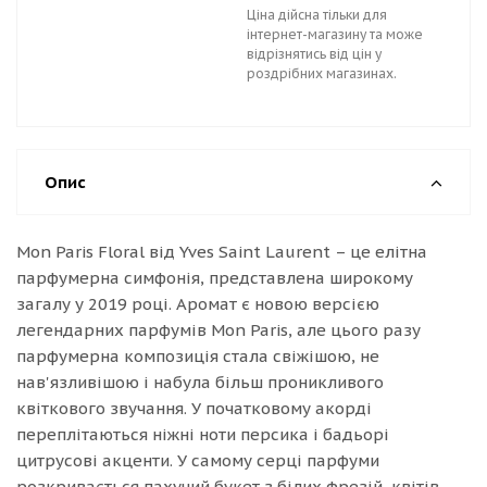
Ціна дійсна тільки для
інтернет-магазину та може
відрізнятись від цін у
роздрібних магазинах.
Опис
Mon Paris Floral від Yves Saint Laurent – ​​це елітна
парфумерна симфонія, представлена ​​широкому
загалу у 2019 році. Аромат є новою версією
легендарних парфумів Mon Paris, але цього разу
парфумерна композиція стала свіжішою, не
нав'язливішою і набула більш проникливого
квіткового звучання. У початковому акорді
переплітаються ніжні ноти персика і бадьорі
цитрусові акценти. У самому серці парфуми
розкривається пахучий букет з білих фрезій, квітів