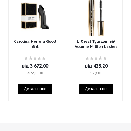
Carolina Herrera Good
L`Oreal Туш для вій
Girl
Volume Million Lashes
від
3 672.00
від
423.20
4 590.00
529.00
Детальніше
Детальніше