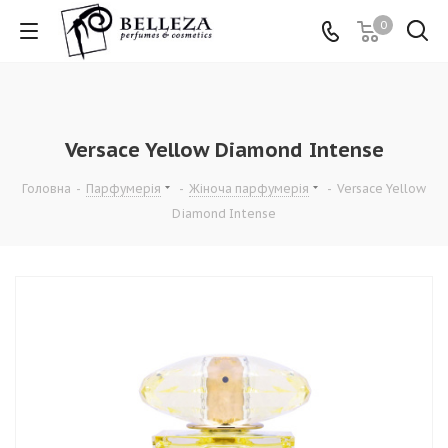
0
Versace Yellow Diamond Intense
Головна
-
Парфумерія
-
Жіноча парфумерія
-
Versace Yellow
Diamond Intense