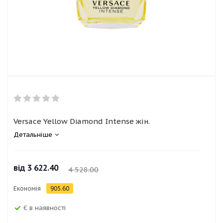
Versace Yellow Diamond Intense жін.
Детальніше
від
3 622.40
4 528.00
Економія
905.60
Є в наявності