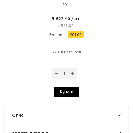
50ml
3 622.40
/шт
4 528.00
Економія
905.60
Є в наявності
Купити
Опис
Задати питання