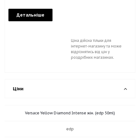
Детальніше
Ціна дійсна тільки для
інтернет-магазину та може
відрізнятись від цін у
роздрібних магазинах.
Ціни
Versace Yellow Diamond Intense жін. (edp 50ml)
edp