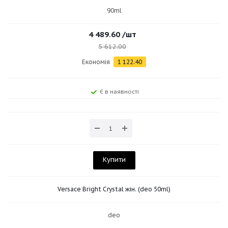
90ml
4 489.60
/шт
5 612.00
Економія
1 122.40
Є в наявності
Купити
Versace Bright Crystal жін. (deo 50ml)
deo