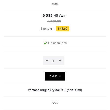
50ml
3 382.40
/шт
4 228.00
Економія
845.60
Є в наявності
Купити
Versace Bright Crystal жін. (edt 90ml)
edt