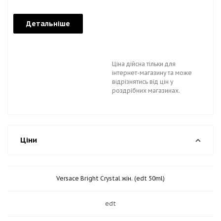
Детальніше
Ціна дійсна тільки для
інтернет-магазину та може
відрізнятись від цін у
роздрібних магазинах.
Ціни
Versace Bright Crystal жін. (edt 50ml)
edt