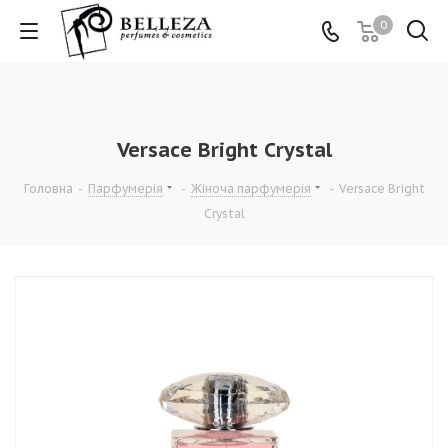
0
Versace Bright Crystal
Головна
-
Парфумерія
-
Жіноча парфумерія
-
Versace Bright
Crystal