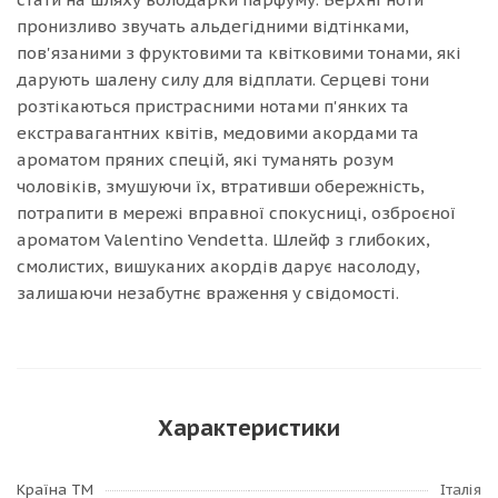
пронизливо звучать альдегідними відтінками,
пов'язаними з фруктовими та квітковими тонами, які
дарують шалену силу для відплати. Серцеві тони
розтікаються пристрасними нотами п'янких та
екстравагантних квітів, медовими акордами та
ароматом пряних спецій, які туманять розум
чоловіків, змушуючи їх, втративши обережність,
потрапити в мережі вправної спокусниці, озброєної
ароматом Valentino Vendetta. Шлейф з глибоких,
смолистих, вишуканих акордів дарує насолоду,
залишаючи незабутнє враження у свідомості.
Характеристики
Країна ТМ
Італія