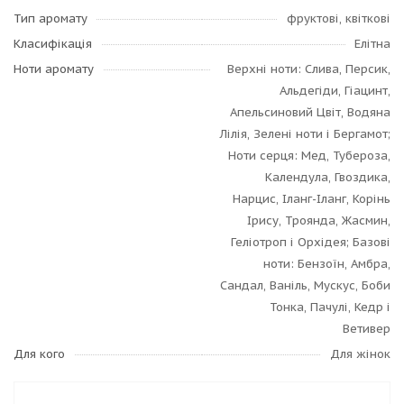
Тип аромату
фруктові, квіткові
Класифікація
Елітна
Ноти аромату
Верхні ноти: Слива, Персик,
Альдегіди, Гіацинт,
Апельсиновий Цвіт, Водяна
Лілія, Зелені ноти і Бергамот;
Ноти серця: Мед, Тубероза,
Календула, Гвоздика,
Нарцис, Іланг-Іланг, Корінь
Ірису, Троянда, Жасмин,
Геліотроп і Орхідея; Базові
ноти: Бензоїн, Амбра,
Сандал, Ваніль, Мускус, Боби
Тонка, Пачулі, Кедр і
Ветивер
Для кого
Для жінок