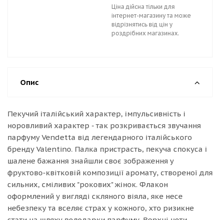
Ціна дійсна тільки для
інтернет-магазину та може
відрізнятись від цін у
роздрібних магазинах.
Опис
Пекучий італійський характер, імпульсивність і
норовливий характер - так розкривається звучання
парфуму Vendetta від легендарного італійського
бренду Valentino. Палка пристрасть, пекуча спокуса і
шалене бажання знайшли своє зображення у
фруктово-квітковій композиції аромату, створеної для
сильних, сміливих "рокових" жінок. Флакон
оформлений у вигляді скляного віяла, яке несе
небезпеку та вселяє страх у кожного, хто ризикне
стати на шляху володарки парфуму. Верхні ноти