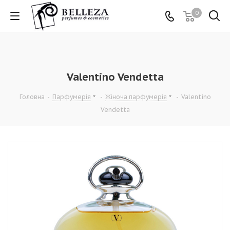
0
Valentino Vendetta
Головна
-
Парфумерія
-
Жіноча парфумерія
-
Valentino
Vendetta