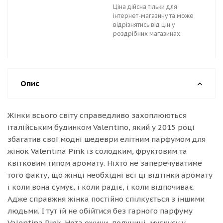
Ціна дійсна тільки для
інтернет-магазину та може
відрізнятись від цін у
роздрібних магазинах.
Опис
Жінки всього світу справедливо захоплюються
італійським будинком Valentino, який у 2015 році
збагатив свої модні шедеври елітним парфумом для
жінок Valentina Pink із солодким, фруктовим та
квітковим типом аромату. Ніхто не заперечуватиме
того факту, що жінці необхідні всі ці відтінки аромату
і коли вона сумує, і коли радіє, і коли відпочиває.
Адже справжня жінка постійно спілкується з іншими
людьми. І тут їй не обійтися без гарного парфуму
Valentina Pink. Нота ожини, полуниці, мускусу у