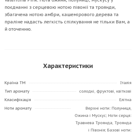
поєднанні з серцевою нотою півонії та троянди,
збагачена нотою амбри, кашемірового дерева та
праліне надасть легкість спілкування не тільки Вам, а
й оточенню.
Характеристики
Країна ТМ
Італія
Тип аромату
солодкі, фруктові, квіткові
Класифікація
Елітна
Ноти аромату
Верхні ноти: Полуниця,
Ожина і Мускус; Ноти серця:
Травнева Троянда, Троянда
і Півонія; Базові ноти: