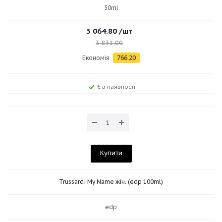
50ml
3 064.80
/шт
3 831.00
Економія
766.20
Є в наявності
Купити
Trussardi My Name жін. (edp 100ml)
edp