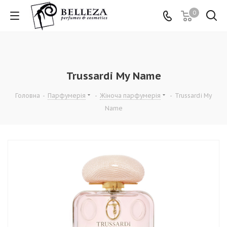
0
Trussardi My Name
Головна
-
Парфумерія
-
Жіноча парфумерія
-
Trussardi My
Name