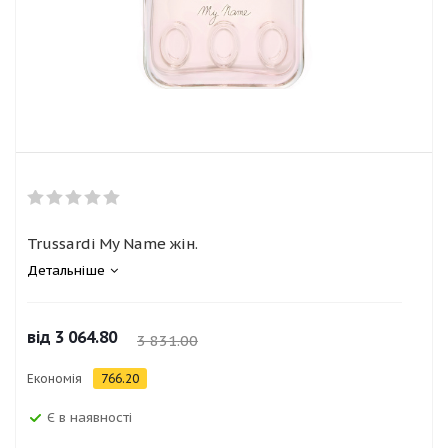
Trussardi My Name жін.
Детальніше
від
3 064.80
3 831.00
Економія
766.20
Є в наявності