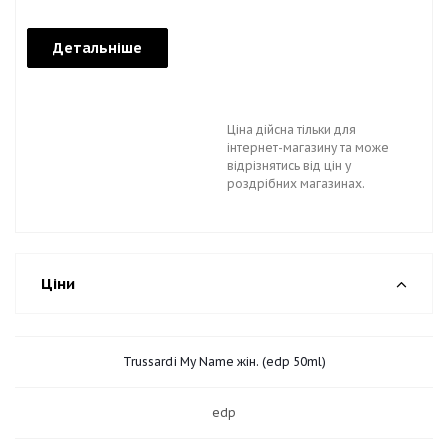
Детальніше
Ціна дійсна тільки для
інтернет-магазину та може
відрізнятись від цін у
роздрібних магазинах.
Ціни
Trussardi My Name жін. (edp 50ml)
edp