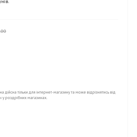
нів.
.00
на дійсна тільки для інтернет-магазину та може відрізнятись від
н у роздрібних магазинах.