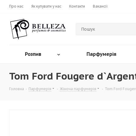
Про нас
Як купувати у нас
Контакти
Вакансії
Розпив
Парфумерія
Tom Ford Fougere d`Argen
Головна
-
Парфумерія
-
Жіноча парфумерія
-
Tom Ford Fouger