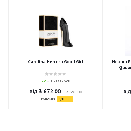
Carolina Herrera Good Girl
Helena R
Queen
Є в наявності
від
3 672.00
ві
4 590.00
Економія
918.00