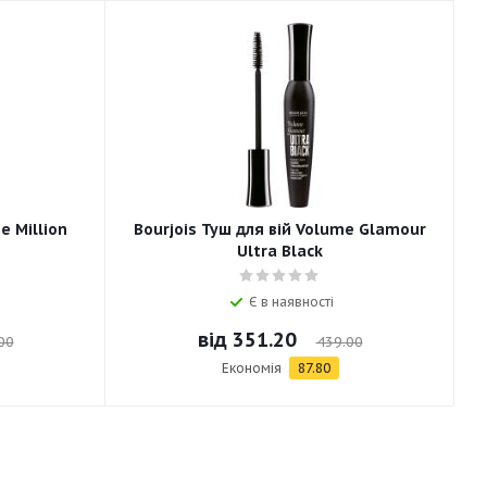
e Million
Bourjois Туш для вій Volume Glamour
Ultra Black
Є в наявності
від
351.20
00
439.00
Економія
87.80