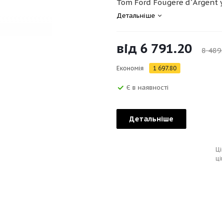
Tom Ford Fougere d`Argent у
Детальніше
від
6 791.20
8 489
Економія
1 697.80
Є в наявності
Детальніше
Ці
ці