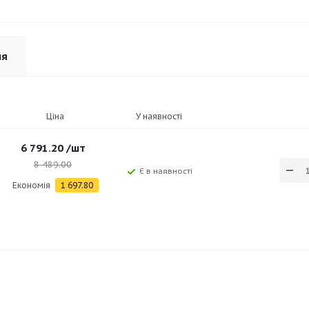
ня
Ціна
У наявності
6 791.20
/шт
8 489.00
Є в наявності
Економія
1 697.80