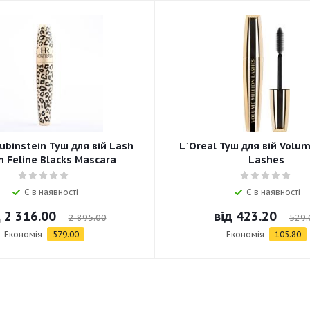
ubinstein Туш для вій Lash
L`Oreal Туш для вій Volum
 Feline Blacks Mascara
Lashes
Є в наявності
Є в наявності
д
2 316.00
від
423.20
2 895.00
529.
Економія
579.00
Економія
105.80