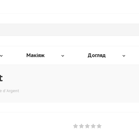
Макіяж
Догляд
t
e d`Argent