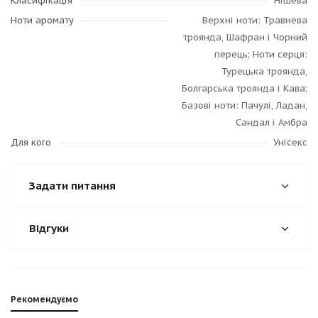
Класифікація
Нішева
Ноти аромату
Верхні ноти: Травнева
троянда, Шафран і Чорний
перець; Ноти серця:
Турецька троянда,
Болгарська троянда і Кава;
Базові ноти: Пачулі, Ладан,
Сандал і Амбра
Для кого
Унісекс
Задати питання
Відгуки
Рекомендуємо