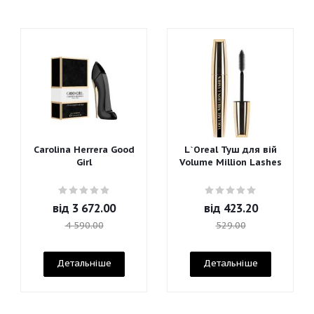
Carolina Herrera Good
L`Oreal Туш для вій
Girl
Volume Million Lashes
від
3 672.00
від
423.20
4 590.00
529.00
Детальніше
Детальніше