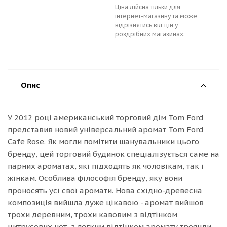
Ціна дійсна тільки для
інтернет-магазину та може
відрізнятись від цін у
роздрібних магазинах.
Опис
У 2012 році американський торговий дім Tom Ford
представив новий універсальний аромат Tom Ford
Cafe Rose. Як могли помітити шанувальники цього
бренду, цей торговий будинок спеціалізується саме на
парних ароматах, які підходять як чоловікам, так і
жінкам. Особлива філософія бренду, яку вони
проносять усі свої аромати. Нова східно-древесна
композиція вийшла дуже цікавою - аромат вийшов
трохи деревним, трохи кавовим з відтінком
цитрусових нот, з легким відтінком аромату троянди.