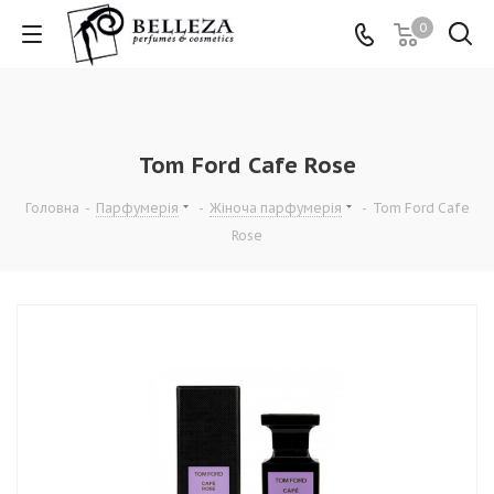
0
Tom Ford Cafe Rose
Головна
-
Парфумерія
-
Жіноча парфумерія
-
Tom Ford Cafe
Rose