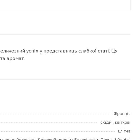
величезний успіх у представниць слабкої статі. Ця
 та аромат.
Франція
східні, квіткові
Елітна
 серця: Волошка і Рожевий перець; Базові ноти: Пачулі і Ваніль