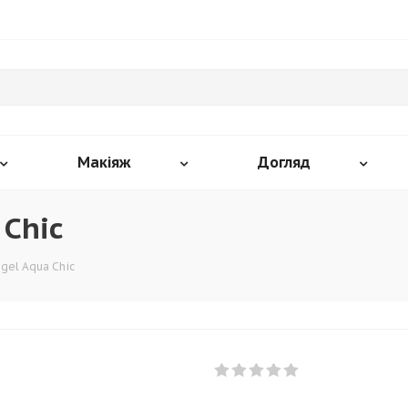
Макіяж
Догляд
 Chic
ngel Aqua Chic