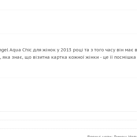
l Aqua Chic для жінок у 2013 році та з того часу він має 
яка знає, що візитна картка кожної жінки - це її посмішка
Верхні ноти: Лимон; Ноти