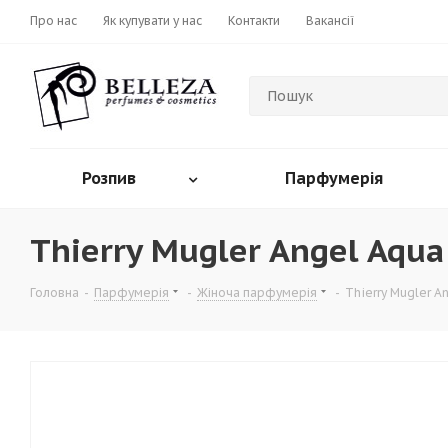
Про нас
Як купувати у нас
Контакти
Вакансії
Розпив
Парфумерія
Thierry Mugler Angel Aqua
Головна
-
Парфумерія
-
Жіноча парфумерія
-
Thierry Mugler A