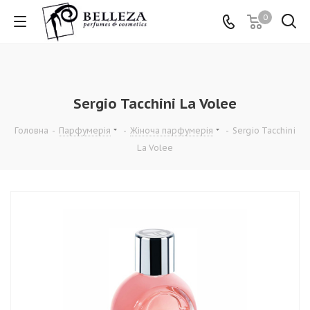
0
Sergio Tacchini La Volee
Головна
-
Парфумерія
-
Жіноча парфумерія
-
Sergio Tacchini
La Volee