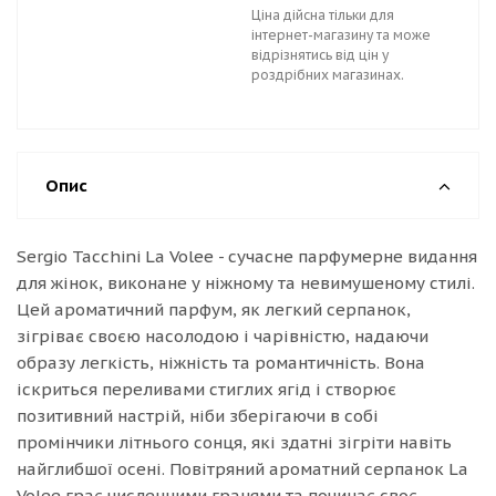
Ціна дійсна тільки для
інтернет-магазину та може
відрізнятись від цін у
роздрібних магазинах.
Опис
Sergio Tacchini La Volee - сучасне парфумерне видання
для жінок, виконане у ніжному та невимушеному стилі.
Цей ароматичний парфум, як легкий серпанок,
зігріває своєю насолодою і чарівністю, надаючи
образу легкість, ніжність та романтичність. Вона
іскриться переливами стиглих ягід і створює
позитивний настрій, ніби зберігаючи в собі
промінчики літнього сонця, які здатні зігріти навіть
найглибшої осені. Повітряний ароматний серпанок La
Volee грає численними гранями та починає своє