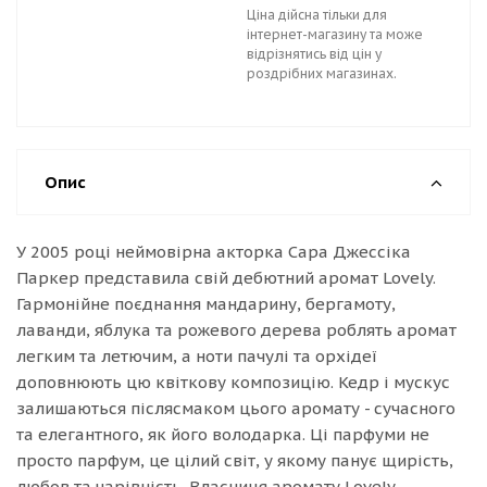
Ціна дійсна тільки для
інтернет-магазину та може
відрізнятись від цін у
роздрібних магазинах.
Опис
У 2005 році неймовірна акторка Сара Джессіка
Паркер представила свій дебютний аромат Lovely.
Гармонійне поєднання мандарину, бергамоту,
лаванди, яблука та рожевого дерева роблять аромат
легким та летючим, а ноти пачулі та орхідеї
доповнюють цю квіткову композицію. Кедр і мускус
залишаються післясмаком цього аромату - сучасного
та елегантного, як його володарка. Ці парфуми не
просто парфум, це цілий світ, у якому панує щирість,
любов та чарівність. Власниця аромату Lovely