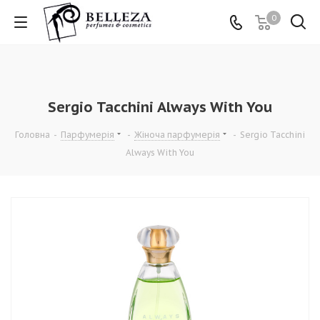
0
Sergio Tacchini Always With You
Головна
-
Парфумерія
-
Жіноча парфумерія
-
Sergio Tacchini
Always With You