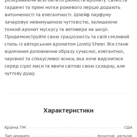
гарденії та пряні нотки рожевого перцю додають
витонченості та елегантності. Шлейф парфуму
зачаровує невимушеною чуттєвістю, залишаючи
тонкий аромат мускусу та ветивера на шкірі.
Продемонструйте свою граціозність та свій сміливий
стиль із авторським ароматом Lovely Sheer. Він стане
відмінним доповнення образу сучасної, елегантної,
чарівної та спокусливої ​​жінки, яка хоче виділитися
серед сірої маси та явити світові свою складну, але
чуттєву душу.
Характеристики
Країна ТМ
США
Тип аромату
фруктові, квіткові