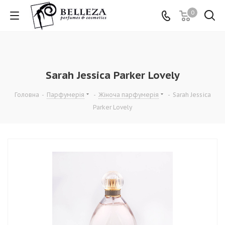
0
Sarah Jessica Parker Lovely
Головна
-
Парфумерія
-
Жіноча парфумерія
-
Sarah Jessica
Parker Lovely