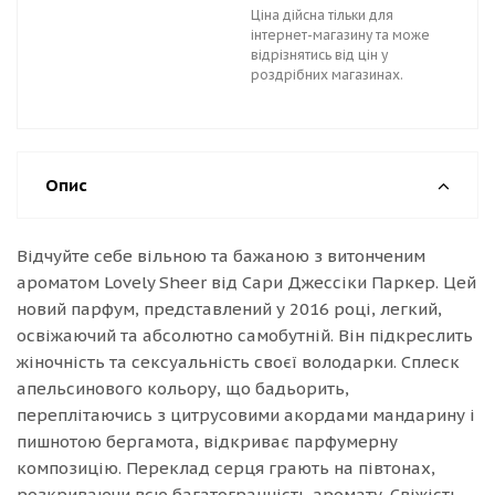
Ціна дійсна тільки для
інтернет-магазину та може
відрізнятись від цін у
роздрібних магазинах.
Опис
Відчуйте себе вільною та бажаною з витонченим
ароматом Lovely Sheer від Сари Джессіки Паркер. Цей
новий парфум, представлений у 2016 році, легкий,
освіжаючий та абсолютно самобутній. Він підкреслить
жіночність та сексуальність своєї володарки. Сплеск
апельсинового кольору, що бадьорить,
переплітаючись з цитрусовими акордами мандарину і
пишнотою бергамота, відкриває парфумерну
композицію. Переклад серця грають на півтонах,
розкриваючи всю багатогранність аромату. Свіжість