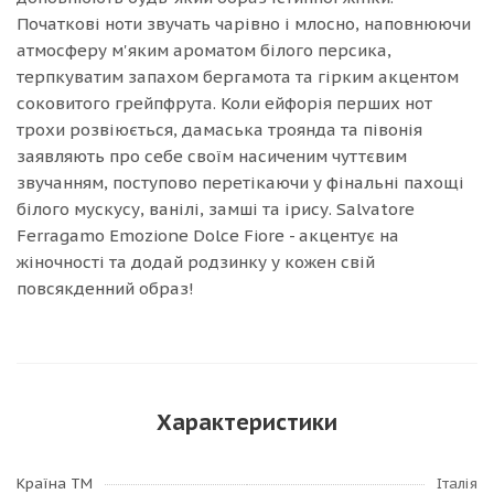
Початкові ноти звучать чарівно і млосно, наповнюючи
атмосферу м'яким ароматом білого персика,
терпкуватим запахом бергамота та гірким акцентом
соковитого грейпфрута. Коли ейфорія перших нот
трохи розвіюється, дамаська троянда та півонія
заявляють про себе своїм насиченим чуттєвим
звучанням, поступово перетікаючи у фінальні пахощі
білого мускусу, ванілі, замші та ірису. Salvatore
Ferragamo Emozione Dolce Fiore - акцентує на
жіночності та додай родзинку у кожен свій
повсякденний образ!
Характеристики
Країна ТМ
Італія