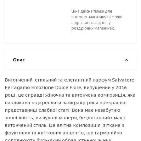
Ціна дійсна тільки для
інтернет-магазину та може
відрізнятись від цін у
роздрібних магазинах.
Опис
Витончений, стильний та елегантний парфум Salvatore
Ferragamo Emozione Dolce Fiore, випущений у 2016
році, це справді жіночна та витончена композиція, яка
покликана підкреслити найкращі риси прекрасної
представниці слабкої статі. Вона має незабутню
зовнішність, вишукані манери, бездоганний смак і
витончений стиль. Це елітна композиція, зіткана з
фруктових та квіткових акцентів, що гармонійно
доповнюють будь-який образ істинної жінки.