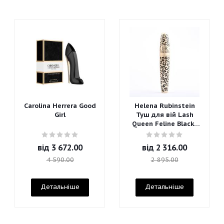
Carolina Herrera Good
Helena Rubinstein
Girl
Туш для вій Lash
Queen Feline Blacks
Mascara
від
3 672.00
від
2 316.00
4 590.00
2 895.00
Детальніше
Детальніше