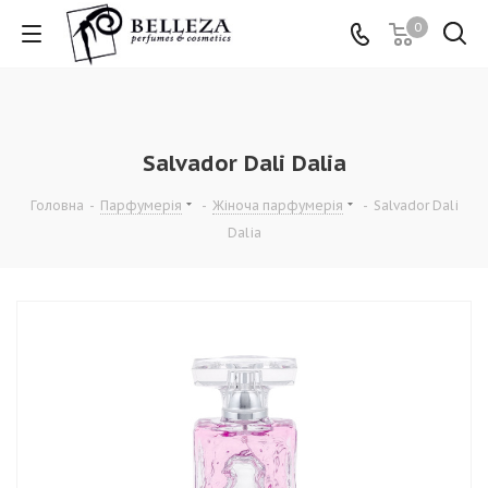
0
Salvador Dali Dalia
Головна
-
Парфумерія
-
Жіноча парфумерія
-
Salvador Dali
Dalia