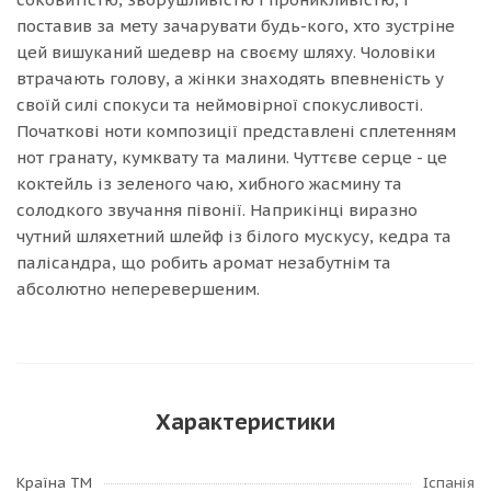
поставив за мету зачарувати будь-кого, хто зустріне
цей вишуканий шедевр на своєму шляху. Чоловіки
втрачають голову, а жінки знаходять впевненість у
своїй силі спокуси та неймовірної спокусливості.
Початкові ноти композиції представлені сплетенням
нот гранату, кумквату та малини. Чуттєве серце - це
коктейль із зеленого чаю, хибного жасмину та
солодкого звучання півонії. Наприкінці виразно
чутний шляхетний шлейф із білого мускусу, кедра та
палісандра, що робить аромат незабутнім та
абсолютно неперевершеним.
Характеристики
Країна ТМ
Іспанія