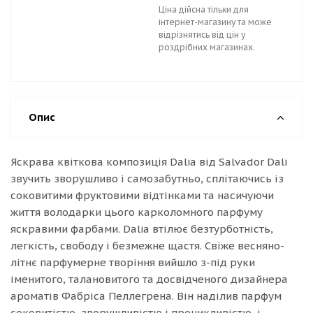
Ціна дійсна тільки для
інтернет-магазину та може
відрізнятись від цін у
роздрібних магазинах.
Опис
Яскрава квіткова композиція Dalia від Salvador Dali
звучить зворушливо і самозабутньо, сплітаючись із
соковитими фруктовими відтінками та насичуючи
життя володарки цього карколомного парфуму
яскравими фарбами. Dalia втілює безтурботність,
легкість, свободу і безмежне щастя. Свіже весняно-
літнє парфумерне творіння вийшло з-під руки
іменитого, талановитого та досвідченого дизайнера
ароматів Фабріса Пеллегрена. Він наділив парфум
соковитістю, зворушливістю і проникливістю, і