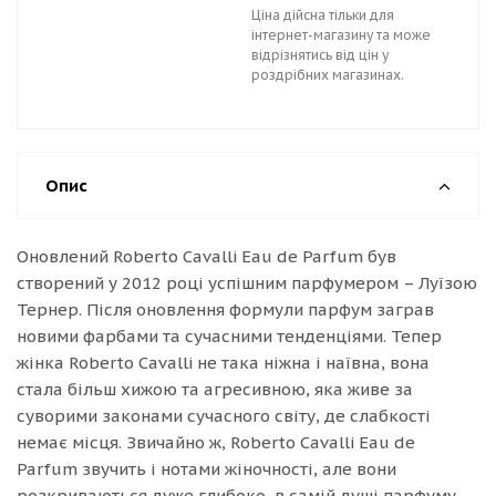
Ціна дійсна тільки для
інтернет-магазину та може
відрізнятись від цін у
роздрібних магазинах.
Опис
Оновлений Roberto Cavalli Eau de Parfum був
створений у 2012 році успішним парфумером – Луїзою
Тернер. Після оновлення формули парфум заграв
новими фарбами та сучасними тенденціями. Тепер
жінка Roberto Cavalli не така ніжна і наївна, вона
стала більш хижою та агресивною, яка живе за
суворими законами сучасного світу, де слабкості
немає місця. Звичайно ж, Roberto Cavalli Eau de
Parfum звучить і нотами жіночності, але вони
розкриваються дуже глибоко, в самій душі парфуму,