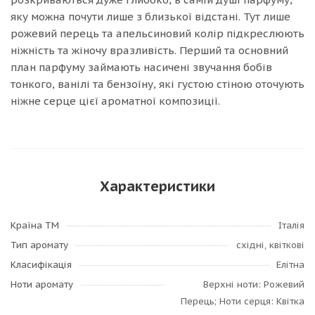
яку можна почути лише з близької відстані. Тут лише
рожевий перець та апельсиновий колір підкреслюють
ніжність та жіночу вразливість. Перший та основний
план парфуму займають насичені звучання бобів
тонкого, ванілі та бензоїну, які густою стіною оточують
ніжне серце цієї ароматної композиції.
Характеристики
Країна ТМ
Італія
Тип аромату
східні, квіткові
Класифікація
Елітна
Ноти аромату
Верхні ноти: Рожевий
Перець; Ноти серця: Квітка