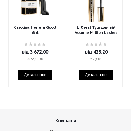
Carolina Herrera Good
L`Oreal Туш для вій
Girl
Volume Million Lashes
від
3 672.00
від
423.20
4 590.00
529.00
Детальніше
Детальніше
Компанія