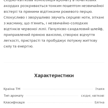
акордах розкривається тонким пошептом незвичайної
вістерії та пряними відтінками рожевого перцю.
Спокусливо і зворушливо звучать серцеві ноти, зіткані
з жасмину, що п'янить, і незвичайно-солодких
відтінків червоної лілії. Пачулієво-сандаловий шлейф,
приправлений пряною ваніллю, створює відчуття
легкості, пристрасті та пробуджує потужну життєву
силу та енергію.
Характеристики
Країна ТМ
Італія
Тип аромату
східні, квіткові
Класифікація
Елітна