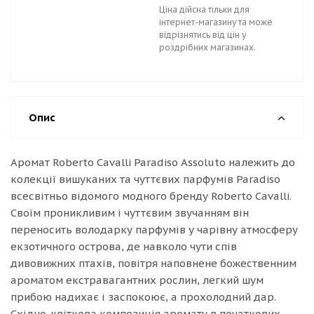
Ціна дійсна тільки для
інтернет-магазину та може
відрізнятись від цін у
роздрібних магазинах.
Опис
Аромат Roberto Cavalli Paradiso Assoluto належить до
колекції вишуканих та чуттєвих парфумів Paradiso
всесвітньо відомого модного бренду Roberto Cavalli.
Своїм проникливим і чуттєвим звучанням він
переносить володарку парфумів у чарівну атмосферу
екзотичного острова, де навколо чути спів
дивовижних птахів, повітря наповнене божественним
ароматом екстравагантних рослин, легкий шум
прибою надихає і заспокоює, а прохолодний дар.
Східно-квіткова композиція аромату в початкових