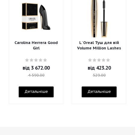
Carolina Herrera Good
L`Oreal Туш для вій
Girl
Volume Million Lashes
від
3 672.00
від
423.20
4 590.00
529.00
Детальніше
Детальніше