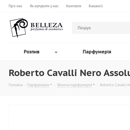
Про нас
Як купувати у нас
Контакти
Вакансії
Розпив
Парфумерія
Roberto Cavalli Nero Assol
Головна
-
Парфумерія
-
Жіноча парфумерія
-
Roberto Cavalli 