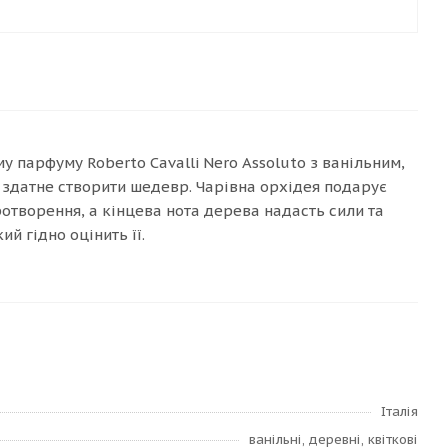
у парфуму Roberto Cavalli Nero Assoluto з ванільним,
 здатне створити шедевр. Чарівна орхідея подарує
ротворення, а кінцева нота дерева надасть сили та
ий гідно оцінить її.
Італія
ванільні, деревні, квіткові