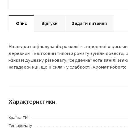
Опис
Відгуки
Задати питання
Нащадки поціновувачів розкоші - стародавніх римлян -
деревним і квітковим типом аромату зуміли довести, 
жінкам душевну рівновагу, "сердечна" нота ванілі м'я
нагадає жінці, що її сила - у слабкості. Аромат Roberto 
Характеристики
Країна ТМ
Тип аромату