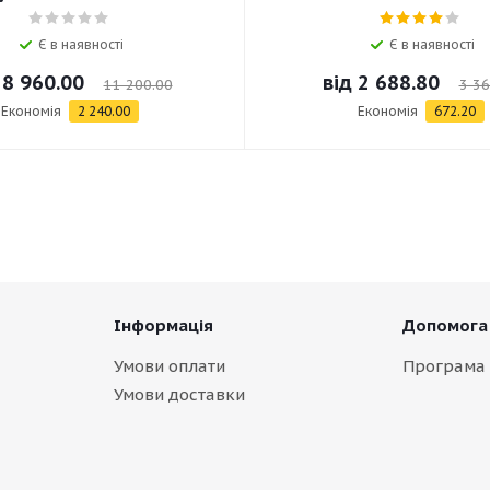
Є в наявності
Є в наявності
д
8 960.00
від
2 688.80
11 200.00
3 36
Економія
2 240.00
Економія
672.20
Інформація
Допомога
Умови оплати
Програма 
Умови доставки