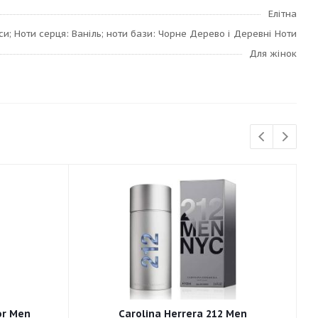
Елітна
си; Ноти серця: Ваніль; ноти бази: Чорне Дерево і Деревні Ноти
Для жінок
or Men
Carolina Herrera 212 Men