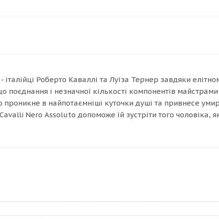
 італійці Роберто Каваллі та Луїза Тернер завдяки елітном
що поєднання і незначної кількості компонентів майстрами
ко проникне в найпотаємніші куточки душі та привнесе уми
Cavalli Nero Assoluto допоможе їй зустріти того чоловіка, як