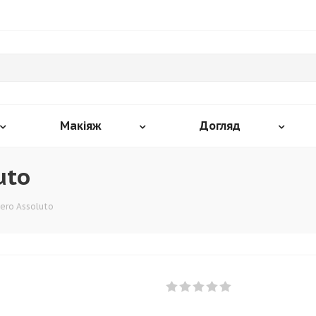
Макіяж
Догляд
uto
Nero Assoluto