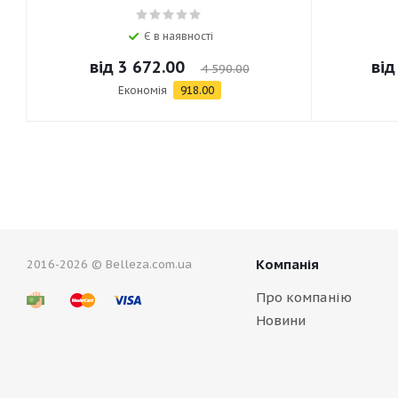
Є в наявності
від
3 672.00
ві
4 590.00
Економія
918.00
Компанія
2016-2026 © Belleza.com.ua
Про компанію
Новини