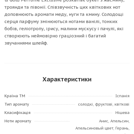
троянди та півонії. Співзвучність цих квіткових нот
доповнюють аромати меду, нуги та кмину. Солодощі
серця парфуму змінюються нотами ванілі, тонких
бобів, геліотропу, ірису, малини мускусу і пачулі, які
створюють неймовірно граціозний і багатий
звучаннями шлейф.
Характеристики
Країна ТМ
Іспанія
Тип аромату
солодкі, фруктові, квіткові
Класифікація
Нішева
Ноти аромату
Анис, Апельсин,
Апельсиновый цвет, Герань,