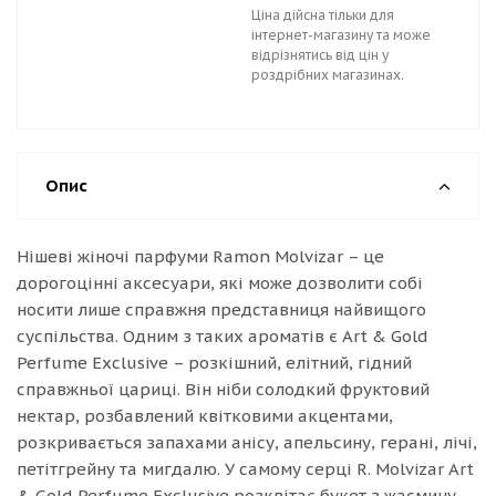
Ціна дійсна тільки для
інтернет-магазину та може
відрізнятись від цін у
роздрібних магазинах.
Опис
Нішеві жіночі парфуми Ramon Molvizar – це
дорогоцінні аксесуари, які може дозволити собі
носити лише справжня представниця найвищого
суспільства. Одним з таких ароматів є Art & Gold
Perfume Exclusive – розкішний, елітний, гідний
справжньої цариці. Він ніби солодкий фруктовий
нектар, розбавлений квітковими акцентами,
розкривається запахами анісу, апельсину, герані, лічі,
петітгрейну та мигдалю. У самому серці R. Molvizar Art
& Gold Perfume Exclusive розквітає букет з жасмину,