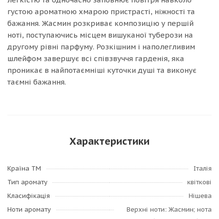
густою ароматною хмарою пристрасті, ніжності та
бажання. Жасмин розкриває композицію у першій
ноті, поступаючись місцем вишуканої туберози на
другому рівні парфуму. Розкішним і наполегливим
шлейфом завершує всі співзвуччя гарденія, яка
проникає в найпотаємніші куточки душі та виконує
таємні бажання.
Характеристики
Країна ТМ
Італія
Тип аромату
квіткові
Класифікація
Нішева
Ноти аромату
Верхні ноти: Жасмин; нота