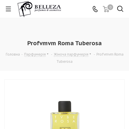
0
Profvmvm Roma Tuberosa
Головна
-
Парфумерія
-
Жіноча парфумерія
-
Profvmvm Roma
Tuberosa