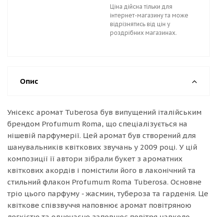
Ціна дійсна тільки для
інтернет-магазину та може
відрізнятись від цін у
роздрібних магазинах.
Опис
Унісекс аромат Tuberosa був випущений італійським
брендом Profumum Roma, що спеціалізується на
нішевій парфумерії. Цей аромат був створений для
шанувальників квіткових звучань у 2009 році. У цій
композиції її автори зібрали букет з ароматних
квіткових акордів і помістили його в лаконічний та
стильний флакон Profumum Roma Tuberosa. Основне
тріо цього парфуму - жасмин, тубероза та гарденія. Це
квіткове співзвуччя наповнює аромат повітряною
легкістю та одночасно заповнює повітря навколо