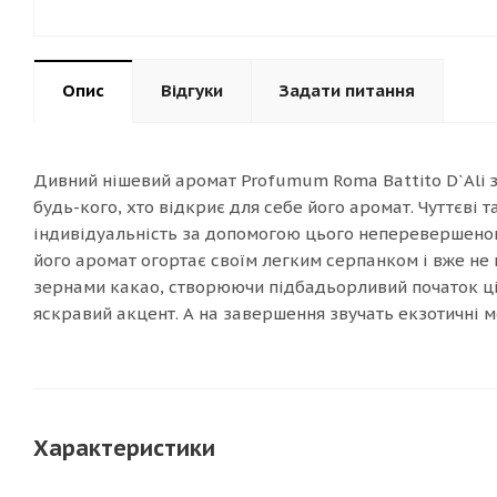
Опис
Відгуки
Задати питання
Дивний нішевий аромат Profumum Roma Battito D`Ali з
будь-кого, хто відкриє для себе його аромат. Чуттєві 
індивідуальність за допомогою цього неперевершеного
його аромат огортає своїм легким серпанком і вже не
зернами какао, створюючи підбадьорливий початок ці
яскравий акцент. А на завершення звучать екзотичні мо
Характеристики