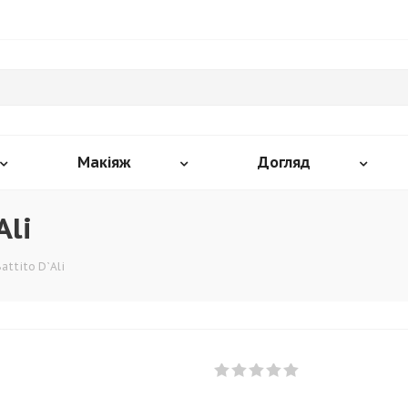
Макіяж
Догляд
Ali
attito D`Ali