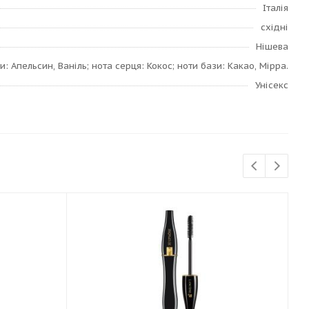
Італія
східні
Нішева
и: Апельсин, Ваніль; нота серця: Кокос; ноти бази: Какао, Мірра.
Унісекс