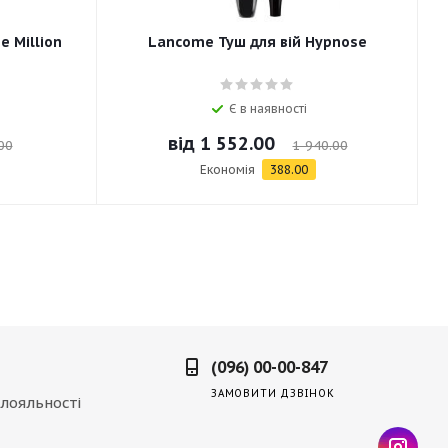
e Million
Lancome Туш для вій Hypnose
Є в наявності
від
1 552.00
00
1 940.00
Економія
388.00
(096) 00-00-847
ЗАМОВИТИ ДЗВІНОК
лояльності