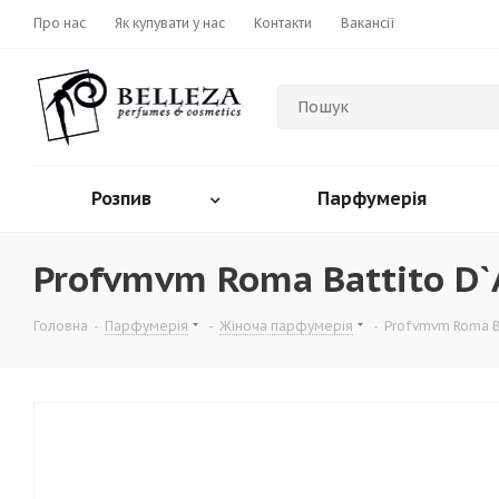
Про нас
Як купувати у нас
Контакти
Вакансії
Розпив
Парфумерія
Profvmvm Roma Battito D`
Головна
-
Парфумерія
-
Жіноча парфумерія
-
Profvmvm Roma B