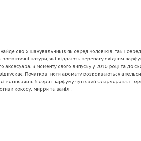
найде своїх шанувальників як серед чоловіків, так і сер
та романтичні натури, які віддають перевагу східним парфу
 аксесуара. З моменту свого випуску у 2010 році та до с
 відпускає. Початкові ноти аромату розкриваються апельс
єї композиції. У серці парфуму чуттєвий флердоранж і те
тиви кокосу, мирри та ванілі.