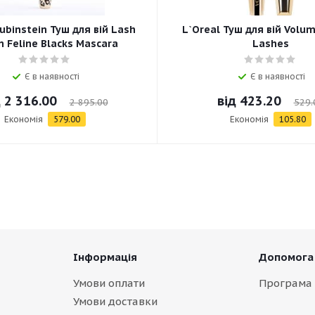
ubinstein Туш для вій Lash
L`Oreal Туш для вій Volum
 Feline Blacks Mascara
Lashes
Є в наявності
Є в наявності
д
2 316.00
від
423.20
2 895.00
529.
Економія
579.00
Економія
105.80
Інформація
Допомога
Умови оплати
Програма 
Умови доставки