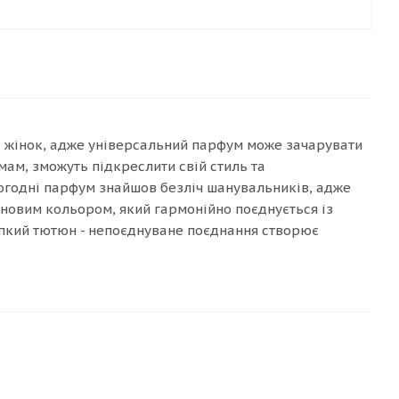
ед жінок, адже універсальний парфум може зачарувати
мам, зможуть підкреслити свій стиль та
ьогодні парфум знайшов безліч шанувальників, адже
иновим кольором, який гармонійно поєднується із
рпкий тютюн - непоєднуване поєднання створює