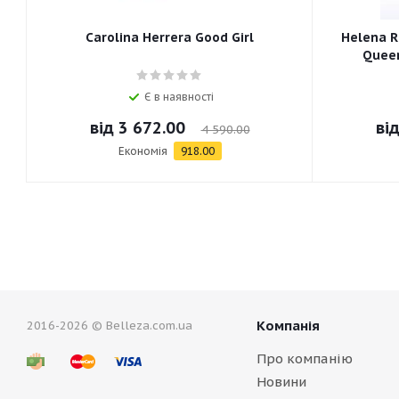
Carolina Herrera Good Girl
Helena R
Queen
Є в наявності
від
3 672.00
ві
4 590.00
Економія
918.00
Компанія
2016-2026 © Belleza.com.ua
Про компанію
Новини