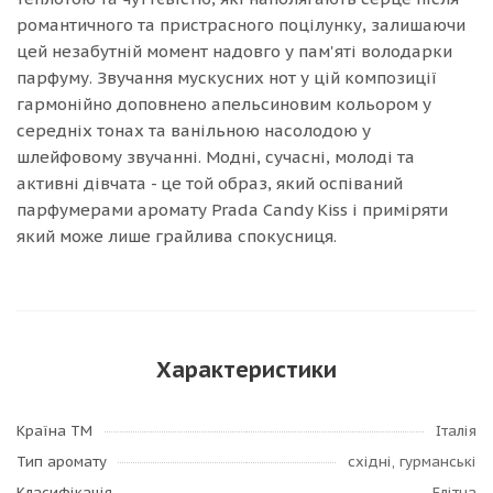
романтичного та пристрасного поцілунку, залишаючи
цей незабутній момент надовго у пам'яті володарки
парфуму. Звучання мускусних нот у цій композиції
гармонійно доповнено апельсиновим кольором у
середніх тонах та ванільною насолодою у
шлейфовому звучанні. Модні, сучасні, молоді та
активні дівчата - це той образ, який оспіваний
парфумерами аромату Prada Candy Kiss і приміряти
який може лише грайлива спокусниця.
Характеристики
Країна ТМ
Італія
Тип аромату
східні, гурманські
Класифікація
Елітна