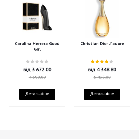
Carolina Herrera Good
Christian Dior J`adore
Girl
від
3 672.00
від
4 348.80
4 590.00
5 436.00
Детальніше
Детальніше