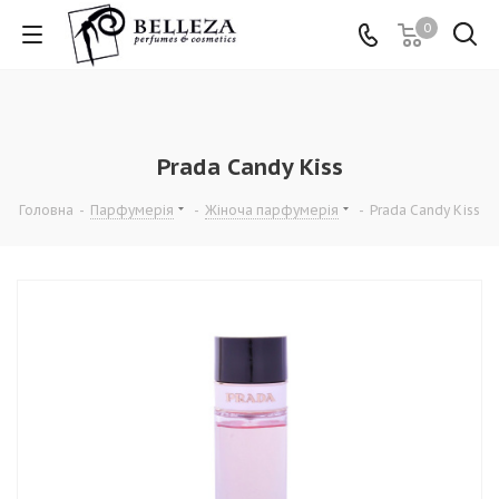
0
Prada Candy Kiss
Головна
-
Парфумерія
-
Жіноча парфумерія
-
Prada Candy Kiss