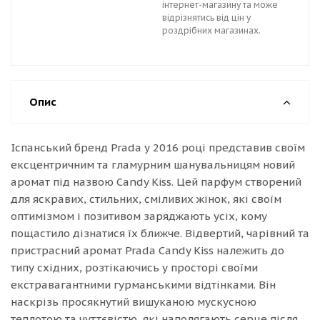
інтернет-магазину та може
відрізнятись від цін у
роздрібних магазинах.
Опис
Іспанський бренд Prada у 2016 році представив своїм
ексцентричним та гламурним шанувальницям новий
аромат під назвою Candy Kiss. Цей парфум створений
для яскравих, стильних, сміливих жінок, які своїм
оптимізмом і позитивом заряджають усіх, кому
пощастило дізнатися їх ближче. Відвертий, чарівний та
пристрасний аромат Prada Candy Kiss належить до
типу східних, розтікаючись у просторі своїми
екстравагантними гурманськими відтінками. Він
наскрізь просякнутий вишуканою мускусною
теплотою та чуттєвістю, які наполягають серце після