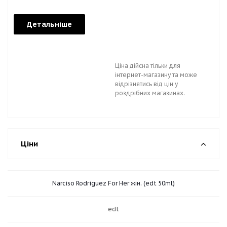
Детальніше
Ціна дійсна тільки для
інтернет-магазину та може
відрізнятись від цін у
роздрібних магазинах.
Ціни
Narciso Rodriguez For Her жін. (edt 50ml)
edt