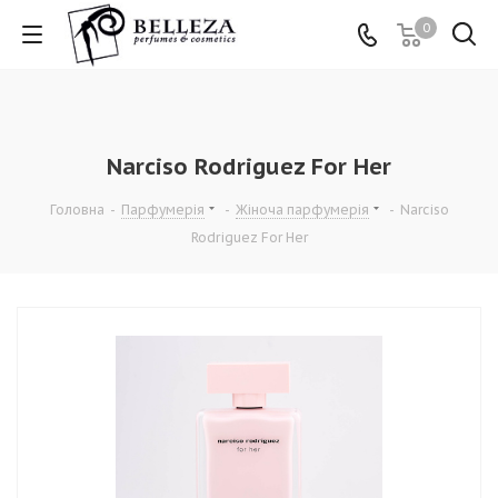
0
Narciso Rodriguez For Her
Головна
-
Парфумерія
-
Жіноча парфумерія
-
Narciso
Rodriguez For Her