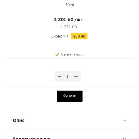
50ml
3 801.60
/шт
4 752.00
Економія
950.40
Є в наявності
Купити
Опис
Задати питання