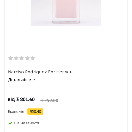
Narciso Rodriguez For Her жін.
Детальніше
від
3 801.60
4 752.00
Економія
950.40
Є в наявності