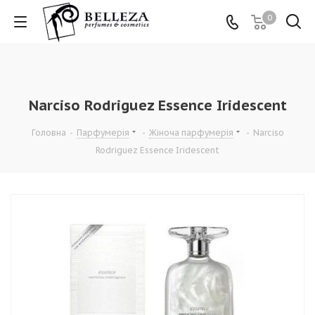
0
Narciso Rodriguez Essence Iridescent
Головна
-
Парфумерія
-
Жіноча парфумерія
-
Narciso
Rodriguez Essence Iridescent