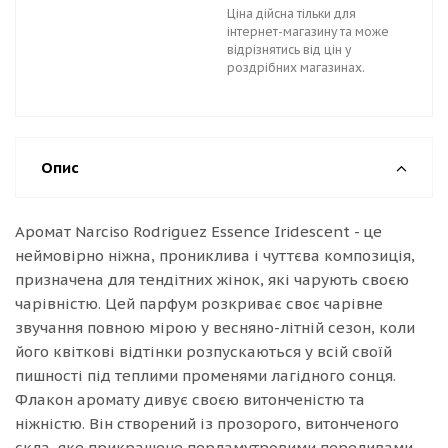
Ціна дійсна тільки для
інтернет-магазину та може
відрізнятись від цін у
роздрібних магазинах.
Опис
Аромат Narciso Rodriguez Essence Iridescent - це
неймовірно ніжна, прониклива і чуттєва композиція,
призначена для тендітних жінок, які чарують своєю
чарівністю. Цей парфум розкриває своє чарівне
звучання повною мірою у весняно-літній сезон, коли
його квіткові відтінки розпускаються у всій своїй
пишності під теплими променями лагідного сонця.
Флакон аромату дивує своєю витонченістю та
ніжністю. Він створений із прозорого, витонченого
скла, яке прикрашене перламутровими переливами.