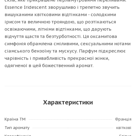
Essence Iridescent зворушливо і трепетно звучить
вишуканими квітковими відтінками - солодкими
ірисом та величною трояндою, що розтікаються
освіжаючими, літніми відтінками, що дарують
відчуття щастя та безтурботності. Ця оксамитова
симфонія обрамлена сміливими, сексуальними нотами
сіамського бензоїну та мускусу. Парфум підкреслює
чарівність і привабливість прекрасної жінки,
одягненої в цей божественний аромат.
Характеристики
Країна ТМ
Франція
Тип аромату
квіткові