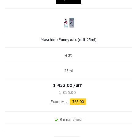
Moschino Funny жін. (edt 25ml)
edt
25ml
1 452.00
/шт
1 815.00
Економія
363.00
Є в наявності