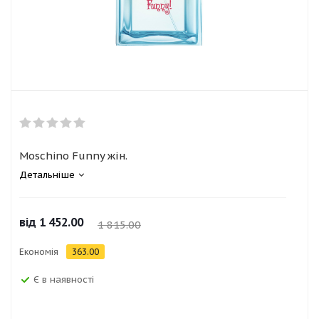
Moschino Funny жін.
Детальніше
від
1 452.00
1 815.00
Економія
363.00
Є в наявності