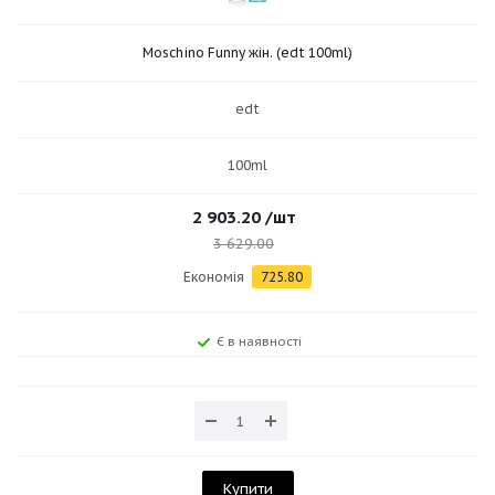
Moschino Funny жін. (edt 100ml)
edt
100ml
2 903.20
/шт
3 629.00
Економія
725.80
Є в наявності
Купити