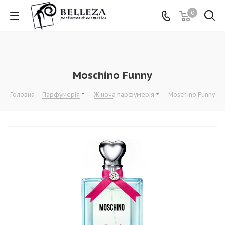
0
Moschino Funny
Головна
-
Парфумерія
-
Жіноча парфумерія
-
Moschino Funny