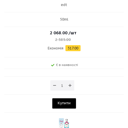
edt
50ml
2 068.00
/шт
2 585.00
Економія
517.00
Є в наявності
Купити