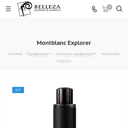
0
Montblanc Explorer
Головна
-
Парфумерія
-
Чоловіча парфумерія
-
Montblanc
Explorer
ХІТ