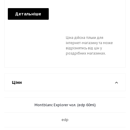
Детальніше
Ціна дійсна тільки для
інтернет-магазину та може
відрізнятись від цін у
роздрібних магазинах.
Ціни
Montblanc Explorer чол. (edp 60ml)
edp