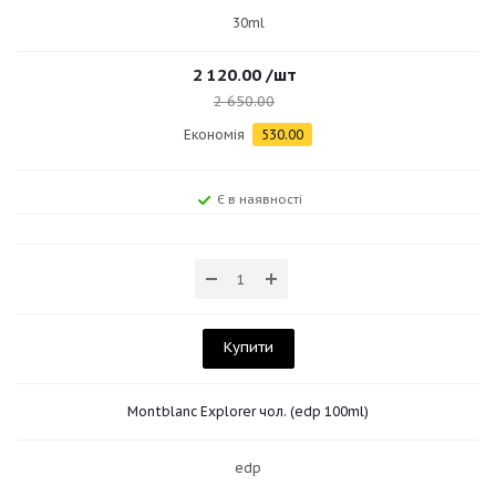
30ml
2 120.00
/шт
2 650.00
Економія
530.00
Є в наявності
Купити
Montblanc Explorer чол. (edp 100ml)
edp