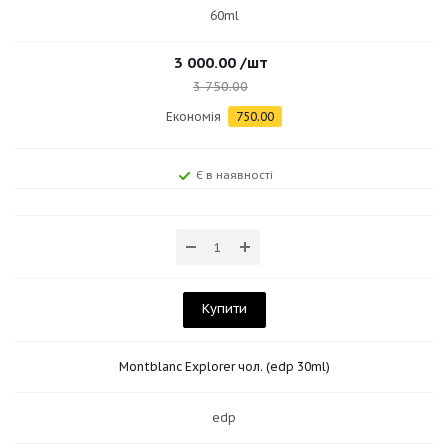
60ml
3 000.00
/шт
3 750.00
Економія
750.00
Є в наявності
Купити
Montblanc Explorer чол. (edp 30ml)
edp