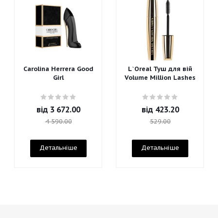
Carolina Herrera Good
L`Oreal Туш для вій
Girl
Volume Million Lashes
від
3 672.00
від
423.20
4 590.00
529.00
Детальніше
Детальніше