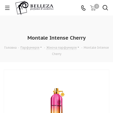
0
Montale Intense Cherry
Головна
-
Парфумерія
-
Жіноча парфумерія
-
Montale Intense
Cherry