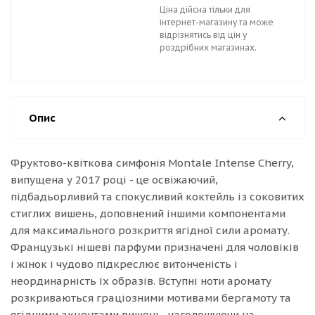
Ціна дійсна тільки для
інтернет-магазину та може
відрізнятись від цін у
роздрібних магазинах.
Опис
Фруктово-квіткова симфонія Montale Intense Cherry,
випущена у 2017 році - це освіжаючий,
підбадьорливий та спокусливий коктейль із соковитих
стиглих вишень, доповнений іншими компонентами
для максимального розкриття ягідної сили аромату.
Французькі нішеві парфуми призначені для чоловіків
і жінок і чудово підкреслює витонченість і
неординарність їх образів. Вступні ноти аромату
розкриваються граціозними мотивами бергамоту та
ягідними акцентами вишень, наголошуючи на