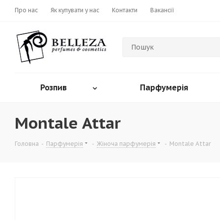
Про нас
Як купувати у нас
Контакти
Вакансії
Розпив
Парфумерія
Montale Attar
Головна
-
Парфумерія
-
Жіноча парфумерія
-
Montale Attar