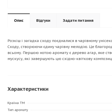
Опис
Відгуки
Задати питання
Розкіш і загадка сходу поєдналися в чарівному унісекс
Сходу, створюючи єдину чарівну мелодію. Це благород
всьому. Першою нотою аромату є дерево агар, яке ство
мускусу, які завершують цю східно-квіткову композиці
Характеристики
Країна ТМ
Тип аромату