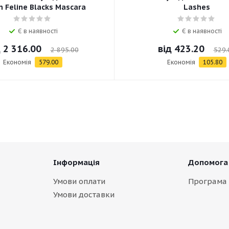
 Feline Blacks Mascara
Lashes
Є в наявності
Є в наявності
д
2 316.00
від
423.20
2 895.00
529.
Економія
579.00
Економія
105.80
Інформація
Допомога
Умови оплати
Програма 
Умови доставки