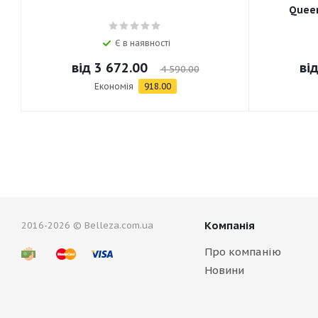
Queen
Є в наявності
від
3 672.00
ві
4 590.00
Економія
918.00
Компанія
2016-2026 © Belleza.com.ua
Про компанію
Новини