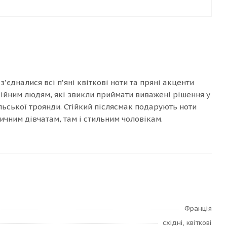
'єдналися всі п'яні квіткові ноти та пряні акценти
ійним людям, які звикли приймати виважені рішення у
льської троянди. Стійкий післясмак подарують ноти
ичним дівчатам, там і стильним чоловікам.
Франція
східні, квіткові