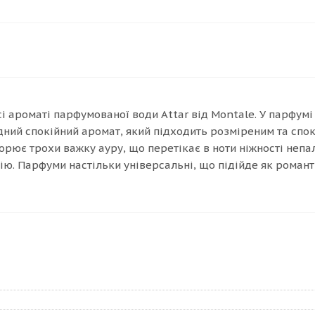
і ароматі парфумованої води Attar від Montale. У парфумі з
ний спокійний аромат, який підходить розміреним та спок
рює трохи важку ауру, що перетікає в ноти ніжності непа
ю. Парфуми настільки універсальні, що підійде як романт