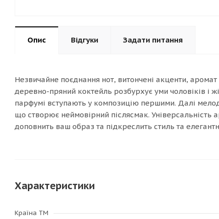
Опис
Відгуки
Задати питання
Незвичайне поєднання нот, витончені акценти, аромат 
деревно-пряний коктейль розбурхує уми чоловіків і жі
парфумі вступають у композицію першими. Далі мелод
що створює неймовірний післясмак. Універсальність 
доповнить ваш образ та підкреслить стиль та елегантн
Характеристики
Країна ТМ