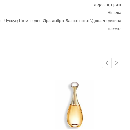
деревні, пряні
Нішева
р, Мускус; Ноти серця: Сіра амбра; Базові ноти: Удова деревина
Унісекс