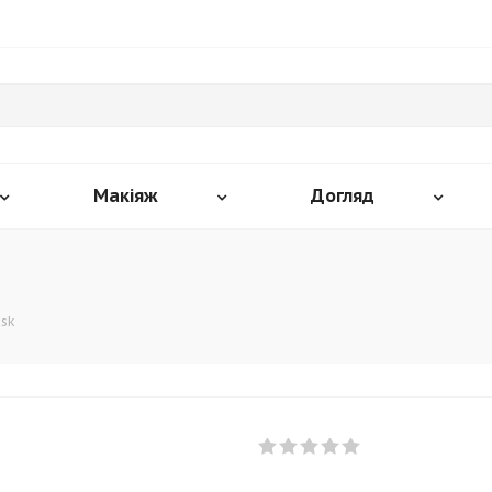
Макіяж
Догляд
usk