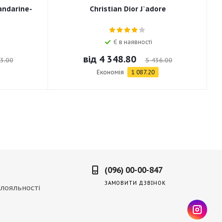
andarine-
Christian Dior J`adore
Є в наявності
від
4 348.80
3.00
5 436.00
Економія
1 087.20
(096) 00-00-847
ЗАМОВИТИ ДЗВІНОК
лояльності