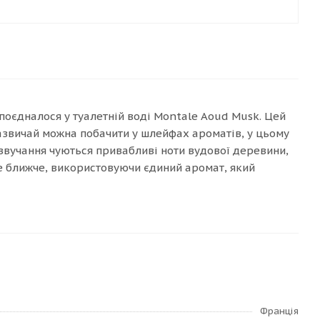
поєдналося у туалетній воді Montale Aoud Musk. Цей
зазвичай можна побачити у шлейфах ароматів, у цьому
вучання чуються привабливі ноти вудової деревини,
е ближче, використовуючи єдиний аромат, який
Франція