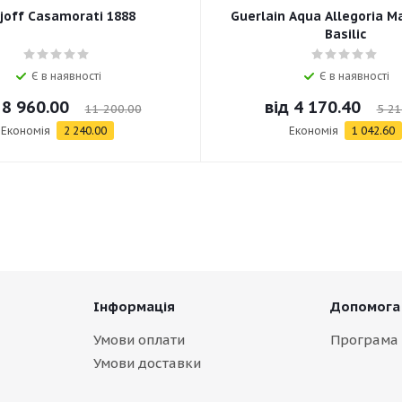
joff Casamorati 1888
Guerlain Aqua Allegoria M
Basilic
Є в наявності
Є в наявності
д
8 960.00
від
4 170.40
11 200.00
5 21
Економія
2 240.00
Економія
1 042.60
Інформація
Допомога
Умови оплати
Програма 
Умови доставки