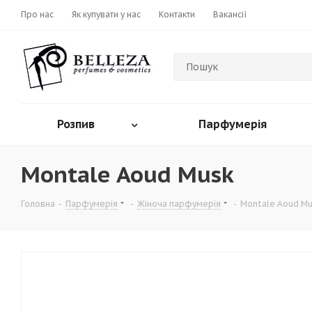
Про нас
Як купувати у нас
Контакти
Вакансії
Розпив
Парфумерія
Montale Aoud Musk
Головна
-
Парфумерія
-
Жіноча парфумерія
-
Montale Aoud M