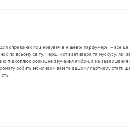
для справжніх поціновувачів нішевої парфумерії – все це 
нок по всьому світу. Перші ноти ветивера та мускусу, які 
ію підхоплює розкішне звучання амбри, а на завершення з
аромату робить можливим вам та вашому партнеру стати щ
ість.