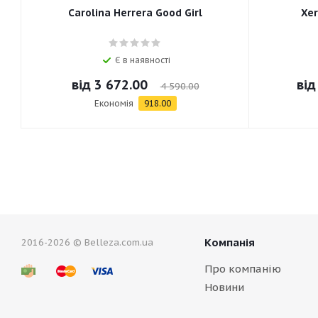
Carolina Herrera Good Girl
Xer
Є в наявності
від
3 672.00
ві
4 590.00
Економія
918.00
Компанія
2016-2026 © Belleza.com.ua
Про компанію
Новини