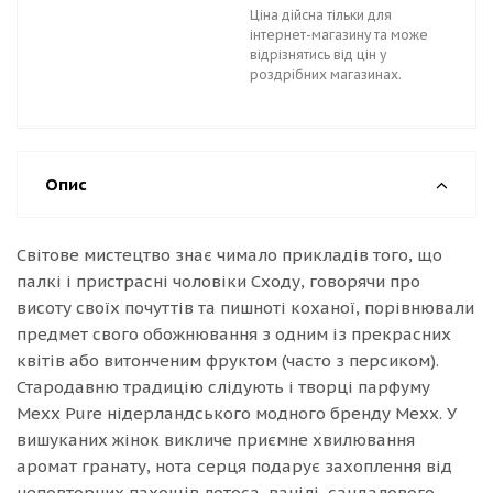
Ціна дійсна тільки для
інтернет-магазину та може
відрізнятись від цін у
роздрібних магазинах.
Опис
Світове мистецтво знає чимало прикладів того, що
палкі і пристрасні чоловіки Сходу, говорячи про
висоту своїх почуттів та пишноті коханої, порівнювали
предмет свого обожнювання з одним із прекрасних
квітів або витонченим фруктом (часто з персиком).
Стародавню традицію слідують і творці парфуму
Mexx Pure нідерландського модного бренду Mexx. У
вишуканих жінок викличе приємне хвилювання
аромат гранату, нота серця подарує захоплення від
неповторних пахощів лотоса, ванілі, сандалового