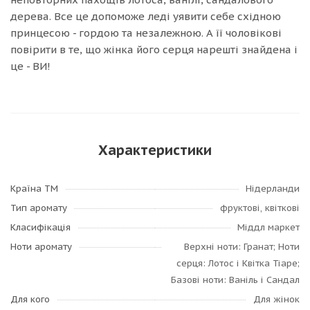
дерева. Все це допоможе леді уявити себе східною
принцесою - гордою та незалежною. А її чоловікові
повірити в те, що жінка його серця нарешті знайдена і
це - ВИ!
Характеристики
Країна ТМ
Нідерланди
Тип аромату
фруктові, квіткові
Класифікація
Міддл маркет
Ноти аромату
Верхні ноти: Гранат; Ноти
серця: Лотос і Квітка Тіаре;
Базові ноти: Ваніль і Сандал
Для кого
Для жінок