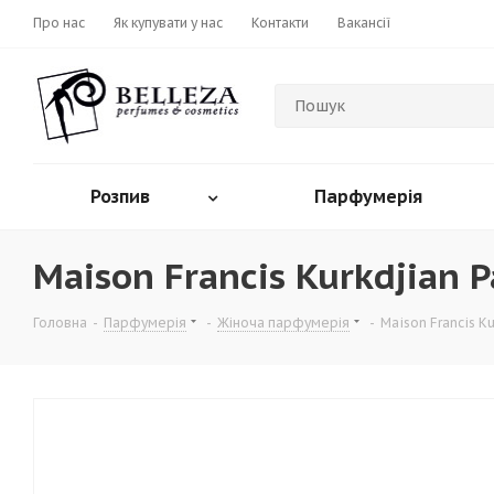
Про нас
Як купувати у нас
Контакти
Вакансії
Розпив
Парфумерія
Maison Francis Kurkdjian P
Головна
-
Парфумерія
-
Жіноча парфумерія
-
Maison Francis Ku