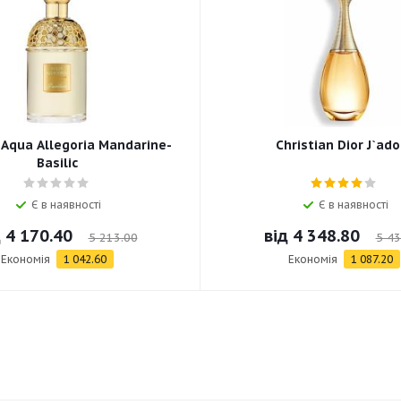
 Aqua Allegoria Mandarine-
Christian Dior J`ado
Basilic
Є в наявності
Є в наявності
д
4 170.40
від
4 348.80
5 213.00
5 43
Економія
1 042.60
Економія
1 087.20