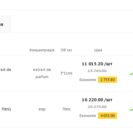
ня
Концентрація
Об`єм
Ціна
11 015.20
/шт
rait de
extrait de
13 769.00
3*11ml
parfum
Економія
2 753.80
16 220.00
/шт
20 275.00
p 70ml)
edp
70ml
Економія
4 055.00