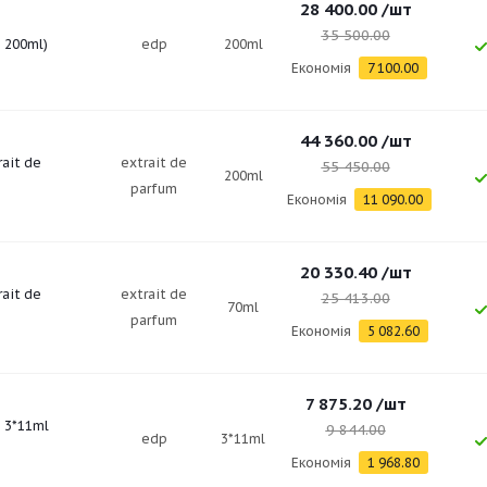
28 400.00
/шт
35 500.00
p 200ml)
edp
200ml
Економія
7 100.00
44 360.00
/шт
rait de
extrait de
55 450.00
200ml
parfum
Економія
11 090.00
20 330.40
/шт
rait de
extrait de
25 413.00
70ml
parfum
Економія
5 082.60
7 875.20
/шт
p 3*11ml
9 844.00
edp
3*11ml
Економія
1 968.80