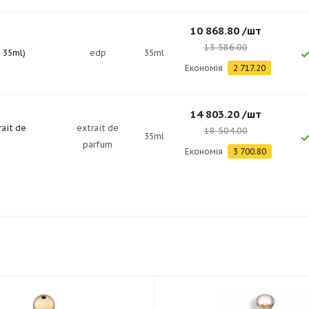
10 868.80
/шт
13 586.00
p 35ml)
edp
35ml
Економія
2 717.20
14 803.20
/шт
rait de
extrait de
18 504.00
35ml
parfum
Економія
3 700.80