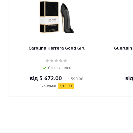
Carolina Herrera Good Girl
Guerlain
Є в наявності
від
3 672.00
ві
4 590.00
Економія
918.00