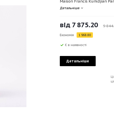
Maison Francis Kurkdjian Par
Детальніше
від
7 875.20
9 844
Економія
1 968.80
Є в наявності
Детальніше
Ці
ці