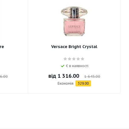
re
Versace Bright Crystal
Є в наявності
від
1 316.00
6.00
1 645.00
Економія
329.00