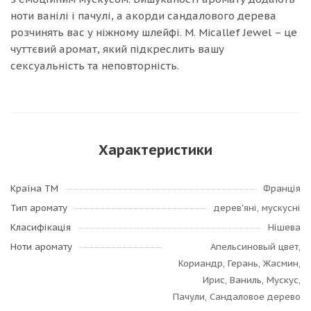
ноти ванілі і пачулі, а акорди сандалового дерева
розчинять вас у ніжному шлейфі. M. Micallef Jewel – це
чуттєвий аромат, який підкреслить вашу
сексуальність та неповторність.
Характеристики
Країна ТМ
Франція
Тип аромату
дерев'яні, мускусні
Класифікація
Нішева
Ноти аромату
Апельсиновый цвет,
Кориандр, Герань, Жасмин,
Ирис, Ваниль, Мускус,
Пачули, Сандаловое дерево