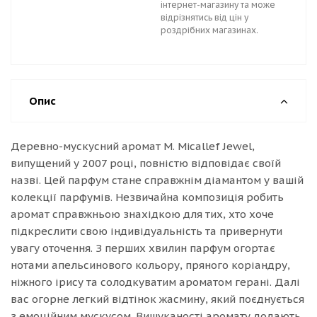
інтернет-магазину та може
відрізнятись від цін у
роздрібних магазинах.
Опис
Деревно-мускусний аромат M. Micallef Jewel,
випущений у 2007 році, повністю відповідає своїй
назві. Цей парфум стане справжнім діамантом у вашій
колекції парфумів. Незвичайна композиція робить
аромат справжньою знахідкою для тих, хто хоче
підкреслити свою індивідуальність та привернути
увагу оточення. З перших хвилин парфум огортає
нотами апельсинового кольору, пряного коріандру,
ніжного ірису та солодкуватим ароматом герані. Далі
вас огорне легкий відтінок жасмину, який поєднується
з емоційним мускусом. Вишуканості аромату додають