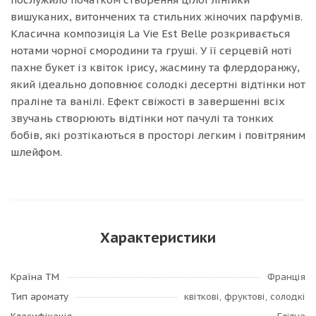
вишуканих, витончених та стильних жіночих парфумів.
Класична композиція La Vie Est Belle розкривається
нотами чорної смородини та груші. У її серцевій ноті
пахне букет із квіток ірису, жасмину та флердоранжу,
який ідеально доповнює солодкі десертні відтінки нот
праліне та ванілі. Ефект свіжості в завершенні всіх
звучань створюють відтінки нот пачулі та тонких
бобів, які розтікаються в просторі легким і повітряним
шлейфом.
Характеристики
Країна ТМ
Франція
Тип аромату
квіткові, фруктові, солодкі