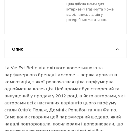
Ціна дійсна тільки для
інтернет-магазину та може
відрізнятись від цін у
роздрібних магазинах.
Опис
La Vie Est Belle від елітного косметичного та
парфумерного бренду Lancome – перша ароматна
композиція, з якої розпочалася ціла парфумерна
однойменна колекція. Цей аромат був створений та
випущений у продаж у 2012 році, а його авторами, як і
авторами всіх наступних варіантів цього парфуму,
стали Олів'є Польж, Домінік Ропьйон та Анн Фліпо.
Саме вони створили цей парфумерний шедевр, який
надалі повторювали, посилювали і доповнювали, що
послужило початком створення цілої лінійки