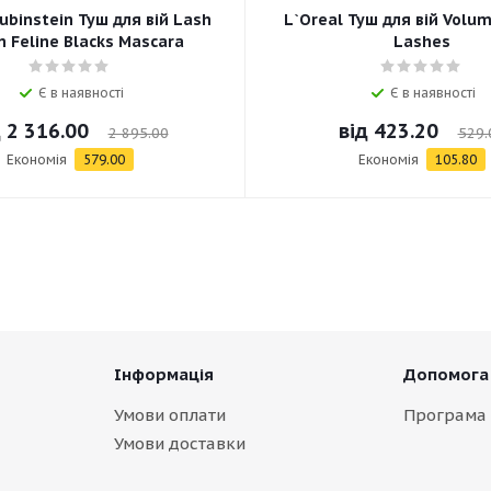
ubinstein Туш для вій Lash
L`Oreal Туш для вій Volum
 Feline Blacks Mascara
Lashes
Є в наявності
Є в наявності
д
2 316.00
від
423.20
2 895.00
529.
Економія
579.00
Економія
105.80
Інформація
Допомога
Умови оплати
Програма 
Умови доставки