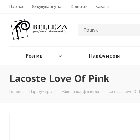
Про нас
Як купувати у нас
Контакти
Вакансії
Розпив
Парфумерія
Lacoste Love Of Pink
Головна
-
Парфумерія
-
Жіноча парфумерія
-
Lacoste Love Of 