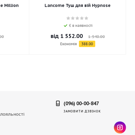
e Million
Lancome Туш для вій Hypnose
Є в наявності
від
1 552.00
00
1 940.00
Економія
388.00
(096) 00-00-847
ЗАМОВИТИ ДЗВІНОК
лояльності