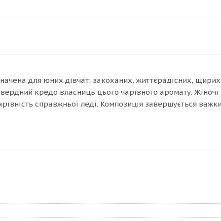
ачена для юних дівчат: закоханих, життєрадісних, щирих і
твердний кредо власниць цього чарівного аромату. Жіночі
рівність справжньої леді. Композиція завершується важки