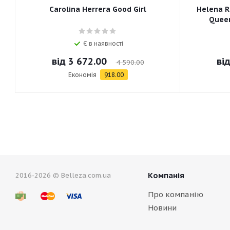
Carolina Herrera Good Girl
Helena R
Queen
Є в наявності
від
3 672.00
ві
4 590.00
Економія
918.00
Компанія
2016-2026 © Belleza.com.ua
Про компанію
Новини