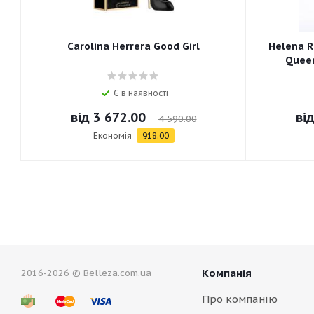
Carolina Herrera Good Girl
Helena R
Queen
Є в наявності
від
3 672.00
ві
4 590.00
Економія
918.00
Компанія
2016-2026 © Belleza.com.ua
Про компанію