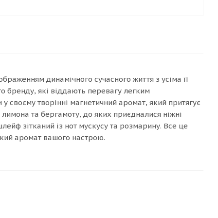
ідображенням динамічного сучасного життя з усіма її
 бренду, які віддають перевагу легким
 у своєму творінні магнетичний аромат, який притягує
лимона та бергамоту, до яких приєдналися ніжні
шлейф зітканий із нот мускусу та розмарину. Все це
егкий аромат вашого настрою.