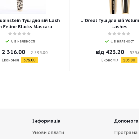
ubinstein Туш для вій Lash
L`Oreal Туш для вій Volum
 Feline Blacks Mascara
Lashes
Є в наявності
Є в наявності
д
2 316.00
від
423.20
2 895.00
529.
Економія
579.00
Економія
105.80
Інформація
Допомога
Умови оплати
Програма 