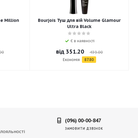
e Million
Bourjois Туш для вій Volume Glamour
Ultra Black
Є в наявності
від
351.20
00
439.00
Економія
87.80
(096) 00-00-847
ЗАМОВИТИ ДЗВІНОК
лояльності