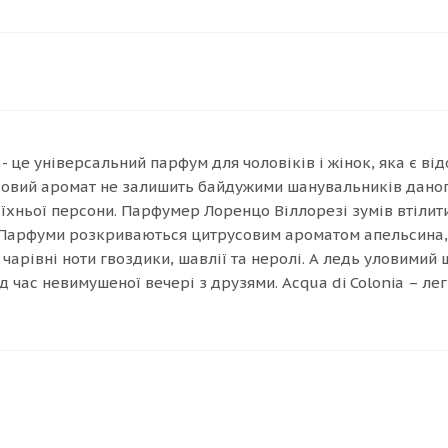
a - це універсальний парфум для чоловіків і жінок, яка є в
овий аромат не залишить байдужими шанувальників даного
хньої персони. Парфумер Лоренцо Віллорезі зумів втілити
 Парфуми розкриваються цитрусовим ароматом апельсина, 
чарівні ноти гвоздики, шавлії та неролі. А ледь уловимий 
під час невимушеної вечері з друзями. Acqua di Colonia – л