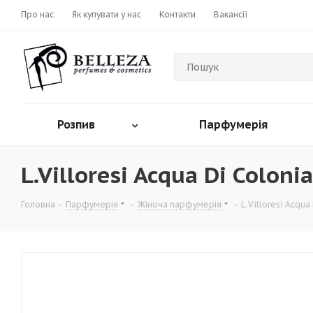
Про нас
Як купувати у нас
Контакти
Вакансії
Розпив
Парфумерія
L.Villoresi Acqua Di Colonia
Головна
-
Парфумерія
-
Жіноча парфумерія
-
L.Villoresi Acqua