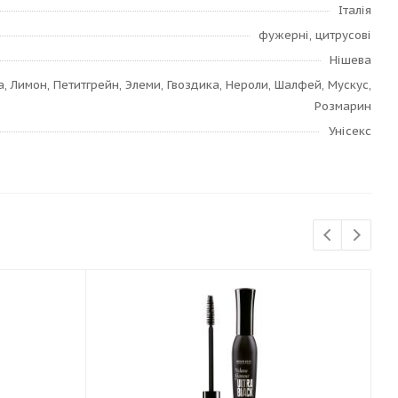
Італія
фужерні, цитрусові
Нішева
, Лимон, Петитгрейн, Элеми, Гвоздика, Нероли, Шалфей, Мускус,
Розмарин
Унісекс