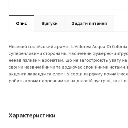
Опис
Відгуки
Задати питання
Нішевий італійський аромат L.Villoresi Acqua Di Coloni
суперечливими сторонами. Насичений фужерно-цитрус
ненав'язливим ароматам, що не загострюють увагу на ї
своїми незвичайними та водночас спокійними нотами.
акценти лаванди та елемі. У серці парфуму причаїлися 
робить аромат доречним як на діловій зустрічі, так і 
Характеристики