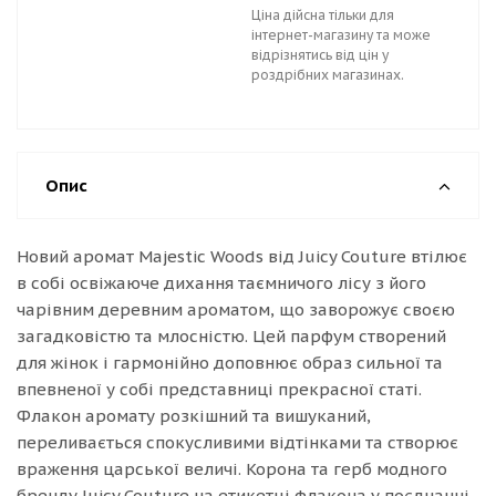
Ціна дійсна тільки для
інтернет-магазину та може
відрізнятись від цін у
роздрібних магазинах.
Опис
Новий аромат Majestic Woods від Juicy Couture втілює
в собі освіжаюче дихання таємничого лісу з його
чарівним деревним ароматом, що заворожує своєю
загадковістю та млосністю. Цей парфум створений
для жінок і гармонійно доповнює образ сильної та
впевненої у собі представниці прекрасної статі.
Флакон аромату розкішний та вишуканий,
переливається спокусливими відтінками та створює
враження царської величі. Корона та герб модного
бренду Juicy Couture на етикетці флакона у поєднанні