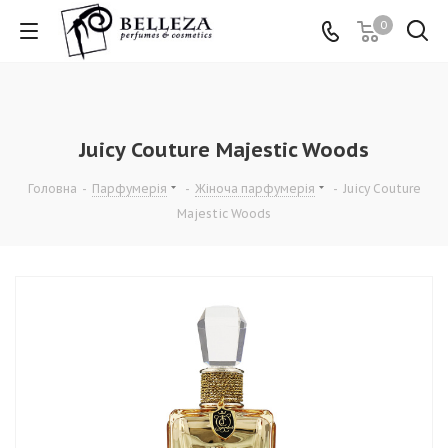
0
Juicy Couture Majestic Woods
Головна
-
Парфумерія
-
Жіноча парфумерія
-
Juicy Couture
Majestic Woods