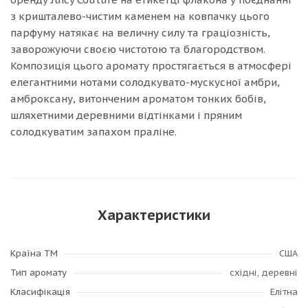
з кришталево-чистим каменем на ковпачку цього
парфуму натякає на величну силу та граціозність,
заворожуючи своєю чистотою та благородством.
Композиція цього аромату простягається в атмосфері
елегантними нотами солодкувато-мускусної амбри,
амброксану, витонченим ароматом тонких бобів,
шляхетними деревними відтінками і пряним
солодкуватим запахом праліне.
Характеристики
Країна ТМ
США
Тип аромату
східні, деревні
Класифікація
Елітна