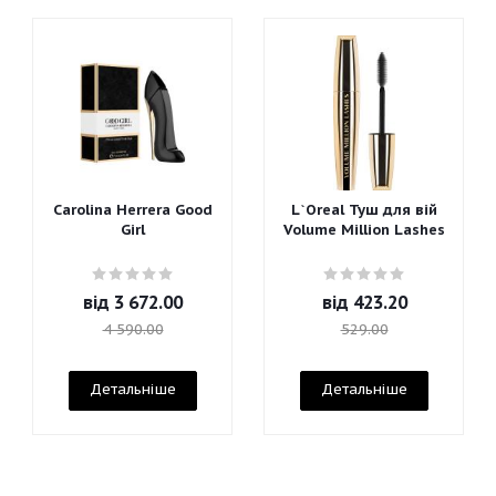
Carolina Herrera Good
L`Oreal Туш для вій
Girl
Volume Million Lashes
від
3 672.00
від
423.20
4 590.00
529.00
Детальніше
Детальніше