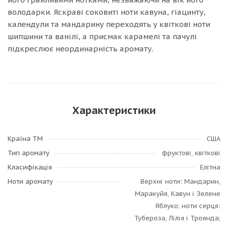
володарки. Яскраві соковиті ноти кавуна, гіацинту,
календули та мандарину переходять у квіткові ноти
шипшини та ванілі, а присмак карамелі та пачулі
підкреслює неординарність аромату.
Характеристики
Країна ТМ
США
Тип аромату
фруктові, квіткові
Класифікація
Елітна
Ноти аромату
Верхні ноти: Мандарин,
Маракуйя, Кавун і Зелене
Яблуко; ноти серця:
Тубероза, Лілія і Троянда;