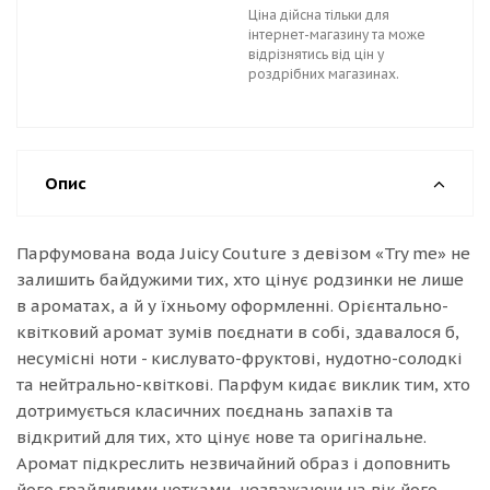
Ціна дійсна тільки для
інтернет-магазину та може
відрізнятись від цін у
роздрібних магазинах.
Опис
Парфумована вода Juicy Couture з девізом «Try me» не
залишить байдужими тих, хто цінує родзинки не лише
в ароматах, а й у їхньому оформленні. Орієнтально-
квітковий аромат зумів поєднати в собі, здавалося б,
несумісні ноти - кислувато-фруктові, нудотно-солодкі
та нейтрально-квіткові. Парфум кидає виклик тим, хто
дотримується класичних поєднань запахів та
відкритий для тих, хто цінує нове та оригінальне.
Аромат підкреслить незвичайний образ і доповнить
його грайливими нотками, незважаючи на вік його